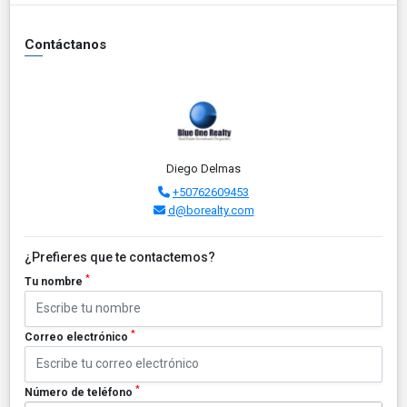
Contáctanos
Diego Delmas
+50762609453
d@borealty.com
¿Prefieres que te contactemos?
*
Tu nombre
*
Correo electrónico
*
Número de teléfono