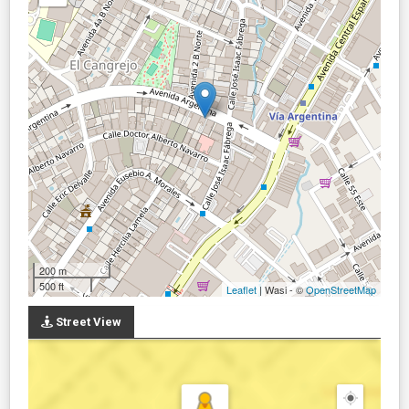
200 m
500 ft
Leaflet
| Wasi - ©
OpenStreetMap
Street View