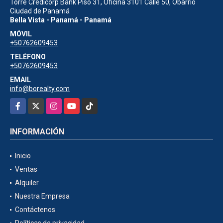
Torre Credicorp Bank Piso 31, Oficina 3101 Calle 50, Obarrio
Ciudad de Panamá
Bella Vista - Panamá - Panamá
MÓVIL
+50762609453
TELÉFONO
+50762609453
EMAIL
info@borealty.com
Facebook
X
Instagram
YouTube
TikTok
INFORMACIÓN
Inicio
Ventas
Alquiler
Nuestra Empresa
Contáctenos
Políticas de privacidad