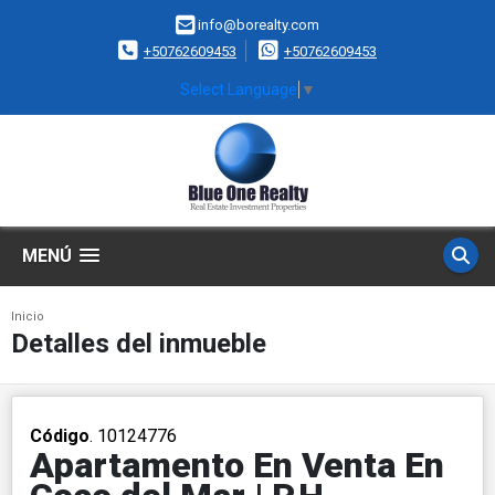
info@borealty.com
+50762609453
+50762609453
Select Language
▼
MENÚ
Inicio
Detalles del inmueble
Código
. 10124776
Apartamento En Venta En