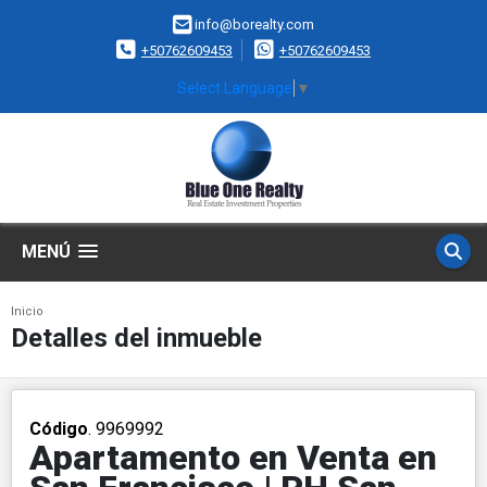
info@borealty.com
+50762609453
+50762609453
Select Language
▼
MENÚ
Inicio
Detalles del inmueble
Código
. 9969992
Apartamento en Venta en