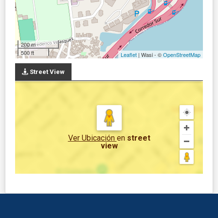
200 m
500 ft
Leaflet
| Wasi - ©
OpenStreetMap
Street View
Ver Ubicación
en
street
view