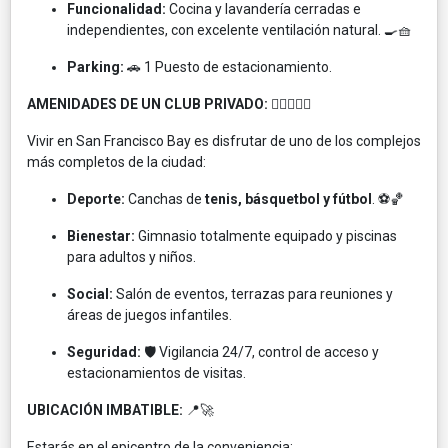
Funcionalidad:
Cocina y lavandería cerradas e
independientes, con excelente ventilación natural. 🍳🧺
Parking:
🚗 1 Puesto de estacionamiento.
AMENIDADES DE UN CLUB PRIVADO:
🏊‍♂️🎾🏋️‍♀️
Vivir en San Francisco Bay es disfrutar de uno de los complejos
más completos de la ciudad:
Deporte:
Canchas de
tenis, básquetbol y fútbol
. ⚽🏀
Bienestar:
Gimnasio totalmente equipado y piscinas
para adultos y niños.
Social:
Salón de eventos, terrazas para reuniones y
áreas de juegos infantiles.
Seguridad:
🛡️ Vigilancia 24/7, control de acceso y
estacionamientos de visitas.
UBICACIÓN IMBATIBLE:
📍🚀
Estarás en el epicentro de la conveniencia: