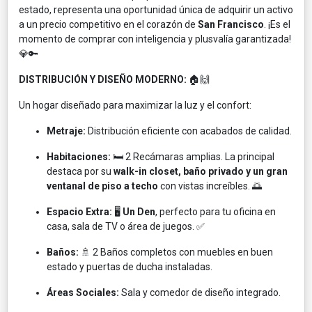
estado, representa una oportunidad única de adquirir un activo
a un precio competitivo en el corazón de
San Francisco
. ¡Es el
momento de comprar con inteligencia y plusvalía garantizada!
💎🔑
DISTRIBUCIÓN Y DISEÑO MODERNO:
🏠🙌
Un hogar diseñado para maximizar la luz y el confort:
Metraje:
Distribución eficiente con acabados de calidad.
Habitaciones:
🛏️ 2 Recámaras amplias. La principal
destaca por su
walk-in closet, baño privado y un gran
ventanal de piso a techo
con vistas increíbles. 🌅
Espacio Extra:
🖥️
Un Den
, perfecto para tu oficina en
casa, sala de TV o área de juegos. ✅
Baños:
🚿 2 Baños completos con muebles en buen
estado y puertas de ducha instaladas.
Áreas Sociales:
Sala y comedor de diseño integrado.