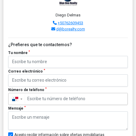
Diego Delmas
+50762609453
d@borealty.com
¿Prefieres que te contactemos?
*
Tu nombre
*
Correo electrónico
*
Número de teléfono
▼
*
Mensaje
Acepto recibir información sobre ofertas inmobiliarias