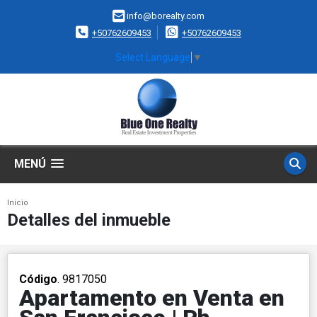
info@borealty.com
+50762609453
+50762609453
Select Language
▼
MENÚ
Inicio
Detalles del inmueble
Código
. 9817050
Apartamento en Venta en