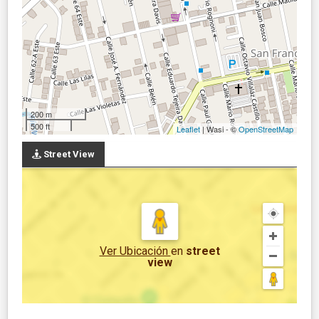
200 m
500 ft
Leaflet
| Wasi - ©
OpenStreetMap
Street View
Ver Ubicación
en
street
view