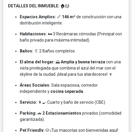
DETALLES DEL INMUEBLE:
🏠🙌
Espacios Amplios:
📏
146 m²
de construcción con una
distribución inteligente.
Habitaciones:
🛏️ 3 Recámaras cómodas (Principal con
baño privado para máxima intimidad).
Baños:
🚿 2 Baños completos.
El alma del hogar:
🌅
Amplia y buena terraza
con una
vista privilegiada que combina el azul del mar con el
skyline de la ciudad. ¡Ideal para tus atardeceres! 🍷
Áreas Sociales:
Sala espaciosa, comedor
independiente y
cocina separada
.
Servicio:
👩‍🍳 Cuarto y baño de servicio (CBE).
Parking:
🚗
2 Estacionamientos
privados (comodidad
garantizada).
Pet Friendly:
🐶 ¡Tus mascotas son bienvenidas aquí!