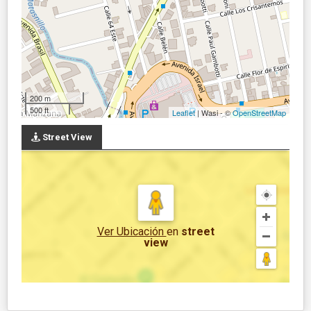
200 m
500 ft
Leaflet
| Wasi - ©
OpenStreetMap
Street View
Ver Ubicación
en
street
view