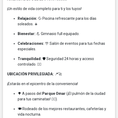
¡Un estilo de vida completo para ti y los tuyos!
Relajación:
💦 Piscina refrescante para los días
soleados. ☀️
Bienestar:
💪 Gimnasio full equipado.
Celebraciones:
🎊 Salón de eventos para tus fechas
especiales.
Tranquilidad:
🛡️ Seguridad 24 horas y acceso
controlado. 👮‍♂️
UBICACIÓN PRIVILEGIADA:
📍🚀
¡Estarás en el epicentro de la conveniencia!
🌳 A pasos del
Parque Omar
(¡El pulmón de la ciudad
para tus caminatas! 🏃‍♂️).
🍽️ Rodeado de los mejores restaurantes, cafeterías y
vida nocturna.