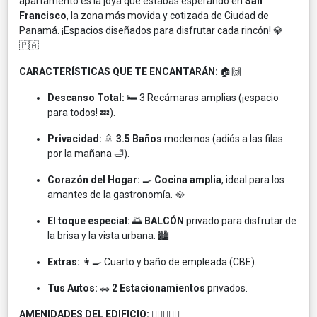
apartamento es la joya que estabas esperando en
San
Francisco
, la zona más movida y cotizada de Ciudad de
Panamá. ¡Espacios diseñados para disfrutar cada rincón! 💎
🇵🇦
CARACTERÍSTICAS QUE TE ENCANTARÁN:
🏠🙌
Descanso Total:
🛏️ 3 Recámaras amplias (¡espacio
para todos! 💤).
Privacidad:
🚿
3.5 Baños
modernos (adiós a las filas
por la mañana 🛁).
Corazón del Hogar:
🍳
Cocina amplia
, ideal para los
amantes de la gastronomía. 🥘
El toque especial:
🌅
BALCÓN
privado para disfrutar de
la brisa y la vista urbana. 🏙️
Extras:
👩‍🍳 Cuarto y baño de empleada (CBE).
Tus Autos:
🚗
2 Estacionamientos
privados.
AMENIDADES DEL EDIFICIO:
🏊‍♂️🏋️‍♀️🥳