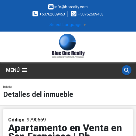
info@borealty.com
+50762609453
+50762609453
Select Language
▼
MENÚ
Inicio
Detalles del inmueble
Código
. 9790569
Apartamento en Venta en