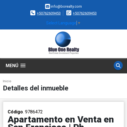
info@borealty.com
+50762609453
+50762609453
Select Language
▼
MENÚ
Inicio
Detalles del inmueble
Código
. 9786472
Apartamento en Venta en