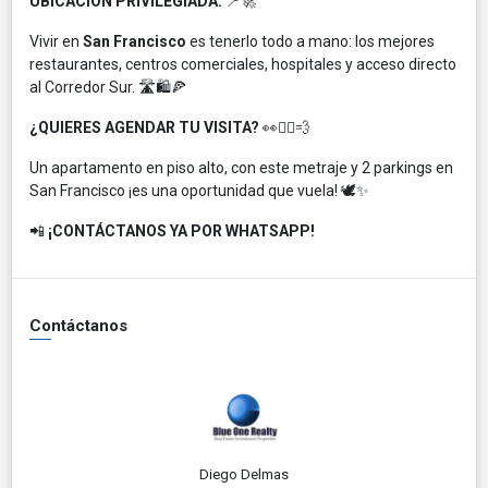
UBICACIÓN PRIVILEGIADA:
📍🚀
Vivir en
San Francisco
es tenerlo todo a mano: los mejores
restaurantes, centros comerciales, hospitales y acceso directo
al Corredor Sur. 🛣️🛍️🍕
¿QUIERES AGENDAR TU VISITA?
👀🏃‍♂️💨
Un apartamento en piso alto, con este metraje y 2 parkings en
San Francisco ¡es una oportunidad que vuela! 🕊️✨
📲
¡CONTÁCTANOS YA POR WHATSAPP!
Contáctanos
Diego Delmas