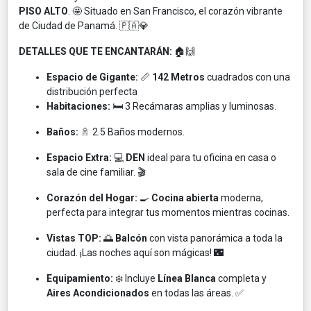
PISO ALTO
. 🤩 Situado en San Francisco, el corazón vibrante
de Ciudad de Panamá. 🇵🇦💎
DETALLES QUE TE ENCANTARÁN:
🏠🙌
Espacio de Gigante:
📏
142 Metros
cuadrados con una
distribución perfecta
Habitaciones:
🛏️ 3 Recámaras amplias y luminosas.
Baños:
🚿 2.5 Baños modernos.
Espacio Extra:
💻
DEN
ideal para tu oficina en casa o
sala de cine familiar. 🎬
Corazón del Hogar:
🍳
Cocina abierta
moderna,
perfecta para integrar tus momentos mientras cocinas.
Vistas TOP:
🌅
Balcón
con vista panorámica a toda la
ciudad. ¡Las noches aquí son mágicas! 🌃
Equipamiento:
❄️ Incluye
Línea Blanca
completa y
Aires Acondicionados
en todas las áreas. ✅