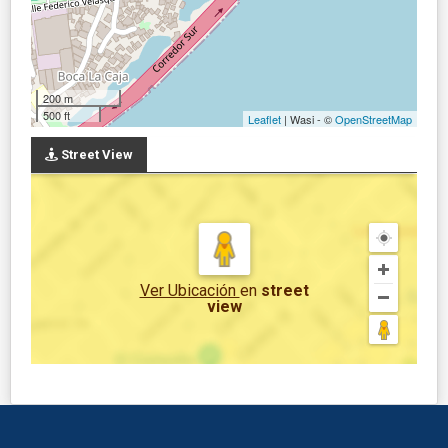
200 m
500 ft
Leaflet
| Wasi - ©
OpenStreetMap
Street View
Ver Ubicación
en
street
view