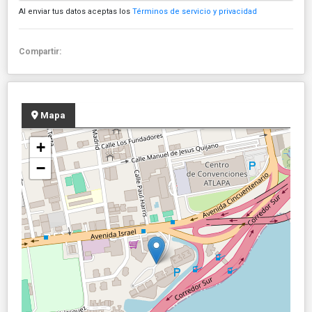
Al enviar tus datos aceptas los
Términos de servicio y privacidad
Compartir:
Mapa
+
−