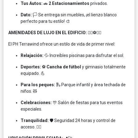
Tus Autos:
🚗
2 Estacionamientos
privados.
Dato:
🏳️ Se entrega sin muebles, ¡el lienzo blanco
perfecto para tu estilo! 🎨
AMENIDADES DE LUJO EN EL EDIFICIO:
🏊‍♂️⚽🏋️‍♀️
El PH Terrawind ofrece un estilo de vida de primer nivel:
Relajación:
💦 Increíbles piscinas para disfrutar el sol.
Deportes:
⚽
Cancha de fútbol
y gimnasio totalmente
equipado. 💪
Para los peques:
🛝 Parque infantil y área techada de
niños. 🧸
Celebraciones:
🎊 Salón de fiestas para tus eventos
especiales.
Tranquilidad:
🛡️ Seguridad 24 horas y control de
acceso. 👮‍♂️