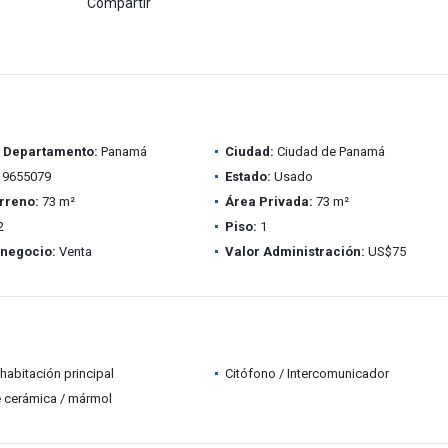
Compartir
/ Departamento:
Panamá
Ciudad:
Ciudad de Panamá
9655079
Estado:
Usado
rreno:
73 m²
Área Privada:
73 m²
2
Piso:
1
 negocio:
Venta
Valor Administración:
US$75
habitación principal
Citófono / Intercomunicador
 cerámica / mármol