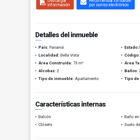
Descargar
Recomendar inmueble
información
por correo electrónico
Detalles del inmueble
País:
Panamá
Estado 
Localidad:
Bella Vista
Código:
Área Construida:
73 m²
Área Te
Alcobas:
2
Baños:
Tipo de inmueble:
Apartamento
Tipo de
Características internas
Balcón
Baño en 
Clósets
Suelo de