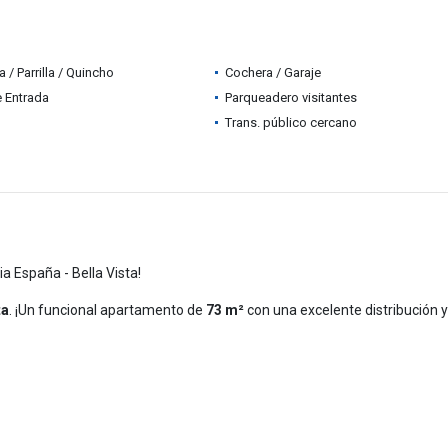
 / Parrilla / Quincho
Cochera / Garaje
e Entrada
Parqueadero visitantes
Trans. público cercano
a España - Bella Vista!
ta
. ¡Un funcional apartamento de
73 m²
con una excelente distribución y