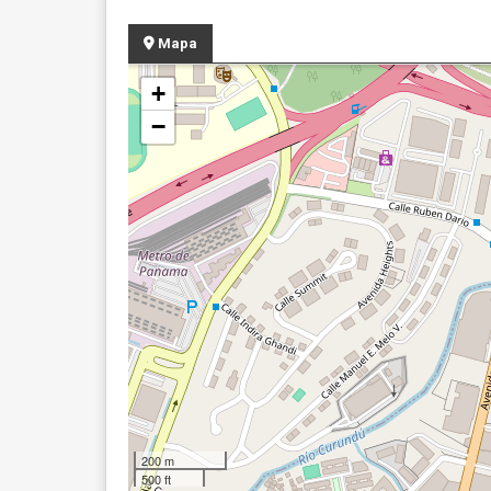
Mapa
+
−
200 m
500 ft