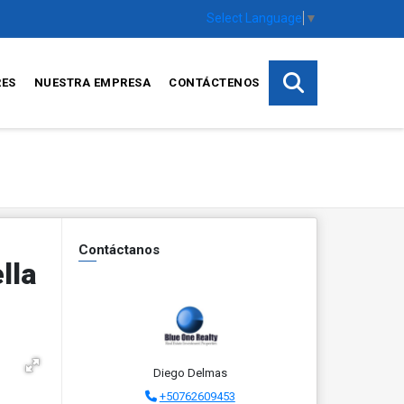
Select Language
▼
RES
NUESTRA EMPRESA
CONTÁCTENOS
Contáctanos
lla
Diego Delmas
+50762609453