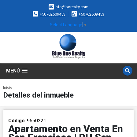
info@borealty.com
+50762609453
+50762609453
Select Language
▼
MENÚ
Inicio
Detalles del inmueble
Código
. 9650221
Apartamento en Venta En