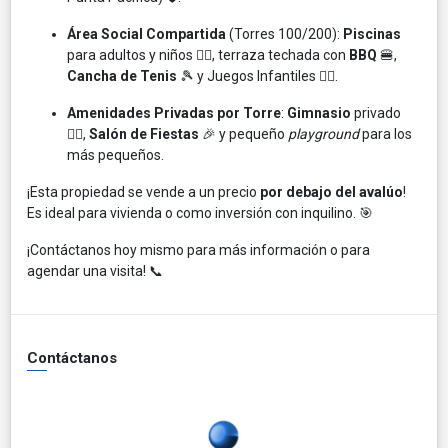
Área Social Compartida
(Torres 100/200):
Piscinas
para adultos y niños 🏊‍♀️, terraza techada con
BBQ
🍔,
Cancha de Tenis
🎾 y Juegos Infantiles 🤸‍♂️.
Amenidades Privadas por Torre
:
Gimnasio
privado
🏋️‍♀️,
Salón de Fiestas
🎉 y pequeño
playground
para los
más pequeños.
¡Esta propiedad se vende a un precio
por debajo del avalúo
!
Es ideal para vivienda o como inversión con inquilino. 🎯
¡Contáctanos hoy mismo para más información o para
agendar una visita! 📞
Contáctanos