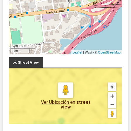
200 m
500 ft
Leaflet
| Wasi - ©
OpenStreetMap
Street View
Ver Ubicación
en
street
view