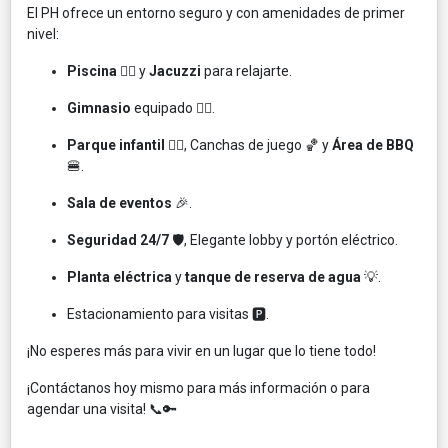
El PH ofrece un entorno seguro y con amenidades de primer
nivel:
Piscina
🏊‍♀️ y
Jacuzzi
para relajarte.
Gimnasio
equipado 🏋️‍♀️.
Parque infantil
🤸‍♂️, Canchas de juego 🏀 y
Área de BBQ
🍔.
Sala de eventos
🎉.
Seguridad 24/7
🛡️, Elegante lobby y portón eléctrico.
Planta eléctrica
y
tanque de reserva de agua
💡.
Estacionamiento para visitas 🅿️.
¡No esperes más para vivir en un lugar que lo tiene todo!
¡Contáctanos hoy mismo para más información o para
agendar una visita! 📞🔑