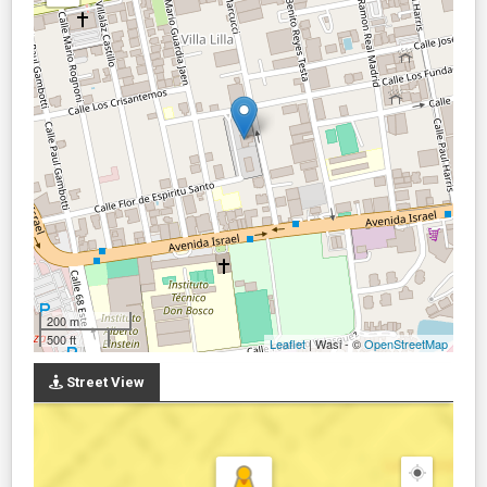
200 m
500 ft
Leaflet
| Wasi - ©
OpenStreetMap
Street View