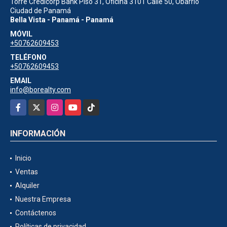
Torre Credicorp Bank Piso 31, Oficina 3101 Calle 50, Obarrio
Ciudad de Panamá
Bella Vista - Panamá - Panamá
MÓVIL
+50762609453
TELÉFONO
+50762609453
EMAIL
info@borealty.com
Facebook
X
Instagram
YouTube
TikTok
INFORMACIÓN
Inicio
Ventas
Alquiler
Nuestra Empresa
Contáctenos
Políticas de privacidad