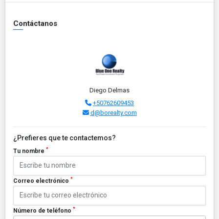
Contáctanos
Diego Delmas
+50762609453
d@borealty.com
¿Prefieres que te contactemos?
*
Tu nombre
*
Correo electrónico
*
Número de teléfono