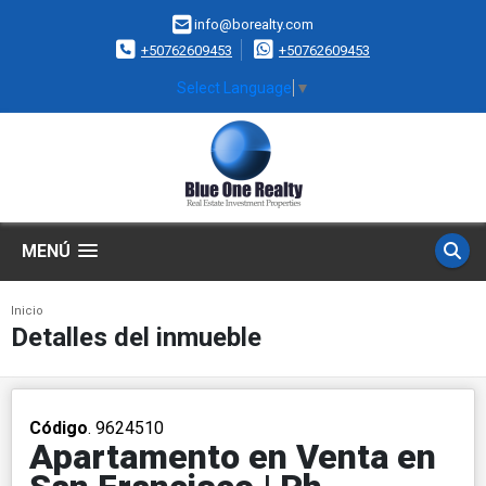
info@borealty.com
+50762609453
+50762609453
Select Language
▼
MENÚ
Inicio
Detalles del inmueble
Código
. 9624510
Apartamento en Venta en