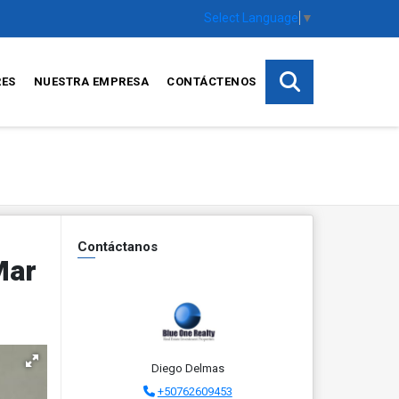
Select Language
▼
RES
NUESTRA EMPRESA
CONTÁCTENOS
Contáctanos
Mar
Diego Delmas
+50762609453