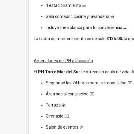
1
estacionamiento 🚗
Sala comedor, cocina y lavandería 🧺
Incluye línea blanca para tu conveniencia 🍳
La cuota de mantenimiento es de solo
$135.00
, lo q
Amenidades del PH y Ubicación
El
PH Torre Mar del Sur
te ofrece un estilo de vida 
Seguridad las 24 horas para tu tranquilidad 👮‍♂️
Área social con piscina 🏊‍♀️
Terraza ☀️
Gimnasio 🏋️‍♀️
Salón de eventos 🎉