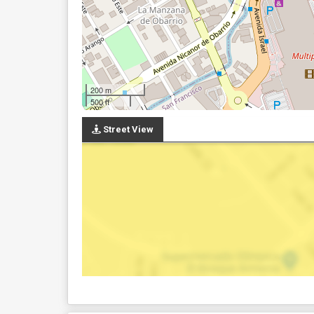
200 m
500 ft
Street View