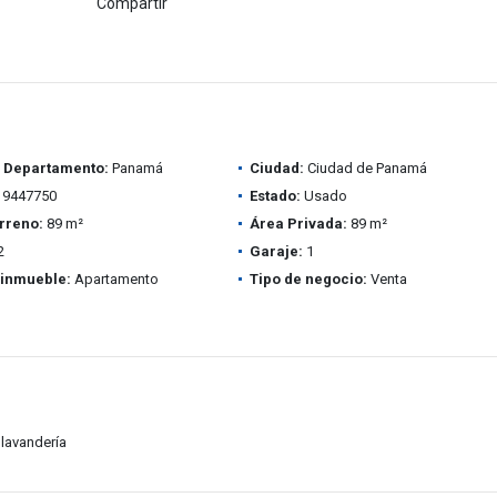
Compartir
/ Departamento:
Panamá
Ciudad:
Ciudad de Panamá
9447750
Estado:
Usado
rreno:
89 m²
Área Privada:
89 m²
2
Garaje:
1
 inmueble:
Apartamento
Tipo de negocio:
Venta
lavandería