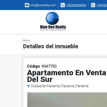
info@borealty.com
+50762609453
+50762
Inicio
Detalles del inmueble
Código
. 9447750
Apartamento En Venta 
Del Sur
Ciudad de Panamá, Panamá, Panamá