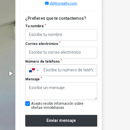
d@borealty.com
¿Prefieres que te contactemos?
*
Tu nombre
*
Correo electrónico
*
Número de teléfono
▼
*
Mensaje
Acepto recibir información sobre
ofertas inmobiliarias
Enviar mensaje