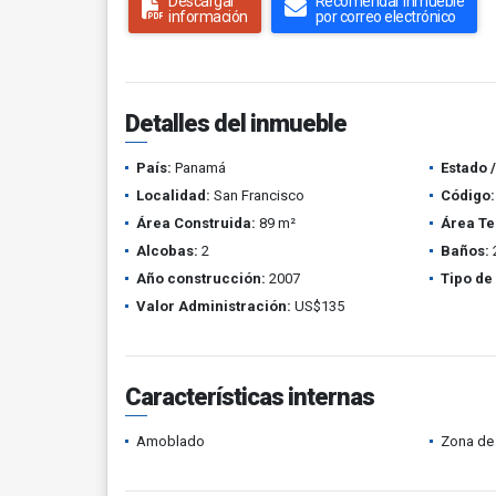
Descargar
Recomendar inmueble
información
por correo electrónico
Detalles del inmueble
País:
Panamá
Estado 
Localidad:
San Francisco
Código:
Área Construida:
89 m²
Área Te
Alcobas:
2
Baños:
Año construcción:
2007
Tipo de
Valor Administración:
US$135
Características internas
Amoblado
Zona de 