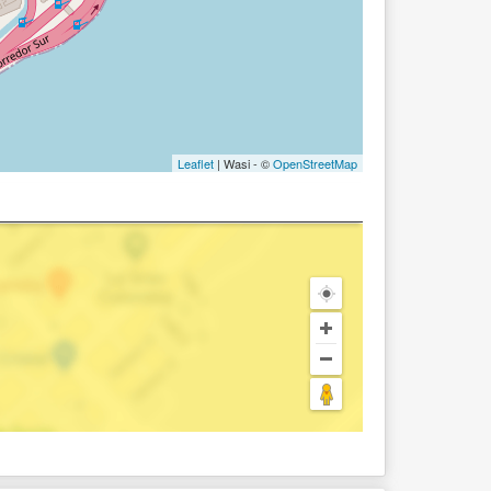
Leaflet
| Wasi - ©
OpenStreetMap