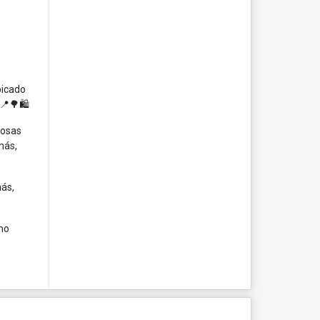
bicado
📍🌳🛍️
iosas
más,
más,
no