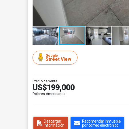
Google
Street View
Precio de venta
US$199,000
Dólares Americanos
Descargar
Recomendar inmueble
información
por correo electrónico