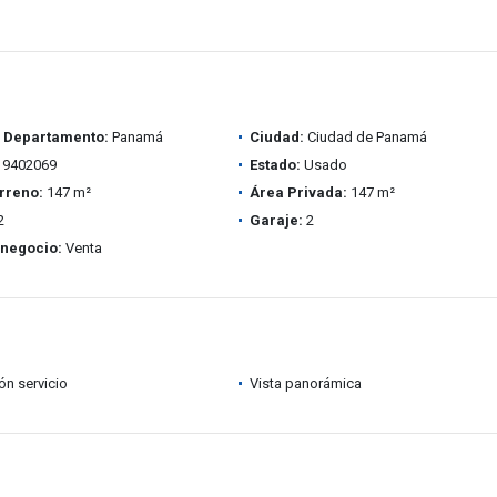
/ Departamento:
Panamá
Ciudad:
Ciudad de Panamá
9402069
Estado:
Usado
rreno:
147 m²
Área Privada:
147 m²
2
Garaje:
2
 negocio:
Venta
ón servicio
Vista panorámica