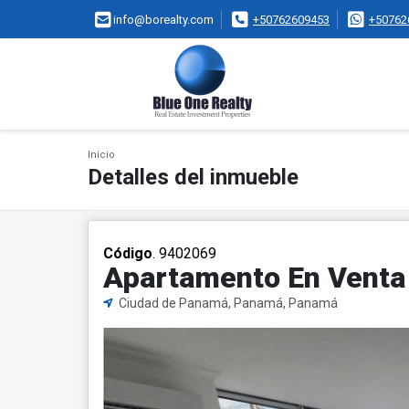
info@borealty.com
+50762609453
+50762
Inicio
Detalles del inmueble
Código
. 9402069
Apartamento En Venta E
Ciudad de Panamá, Panamá, Panamá