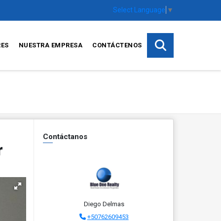
Select Language
▼
RES
NUESTRA EMPRESA
CONTÁCTENOS
Contáctanos
r
Diego Delmas
+50762609453