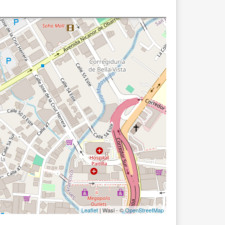
Leaflet
| Wasi - ©
OpenStreetMap