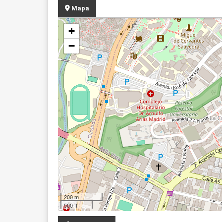
Mapa
+
−
200 m
500 ft