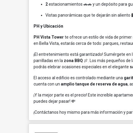
2
estacionamientos 🚗🚗 y un depósito para gu
Vistas panorámicas que te dejarán sin aliento 
PH y Ubicación
PH Vista Tower
te ofrece un estilo de vida de primer
en Bella Vista, estarás cerca de todo: parques, restau
¡El entretenimiento está garantizado! Sumérgete en l
parrilladas en la
zona BBQ
🍖. Los más pequeños de la
podrás elebrar ocasiones especiales en el elegante
s
El acceso al edificio es controlado mediante una
gari
cuenta con un
amplio tanque de reserva de agua
, 
¡Y la mejor parte es el precio! Este increíble apartam
puedes dejar pasar! 💸
¡Contáctanos hoy mismo para más información y para 