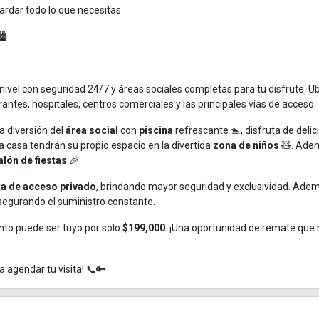
ardar todo lo que necesitas
️
 nivel con seguridad 24/7 y áreas sociales completas para tu disfrute. U
rantes, hospitales, centros comerciales y las principales vías de acceso. 
a diversión del
área social
con
piscina
refrescante 🏊, disfruta de delic
 casa tendrán su propio espacio en la divertida
zona de niños
🧸. Ade
alón de fiestas
🎉.
ta de acceso privado
, brindando mayor seguridad y exclusividad. Ade
asegurando el suministro constante.
ento puede ser tuyo por solo
$199,000
. ¡Una oportunidad de remate que 
agendar tu visita! 📞🔑