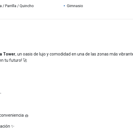
 / Parrilla / Quincho
Gimnasio
ta Tower
, un oasis de lujo y comodidad en una de las zonas más vibrant
n tu futuro! 🚀
✨
conveniencia 🧺
cación ✨