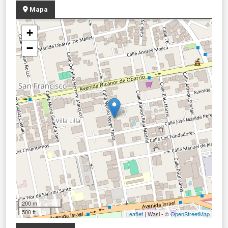
Mapa
+
−
200 m
500 ft
Leaflet
| Wasi - ©
OpenStreetMap