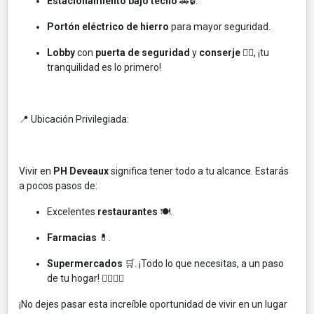
Estacionamiento bajo techo
🚗🔒.
Portón eléctrico de hierro
para mayor seguridad.
Lobby
con
puerta de seguridad
y
conserje
🧑‍✈️, ¡tu
tranquilidad es lo primero!
📍 Ubicación Privilegiada:
Vivir en
PH Deveaux
significa tener todo a tu alcance. Estarás
a pocos pasos de:
Excelentes
restaurantes
🍽️.
Farmacias
💊.
Supermercados
🛒. ¡Todo lo que necesitas, a un paso
de tu hogar! 🚶‍♀️🚶‍♂️
¡No dejes pasar esta increíble oportunidad de vivir en un lugar