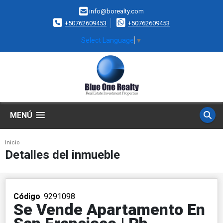
info@borealty.com
+50762609453
+50762609453
Select Language
▼
MENÚ
Inicio
Detalles del inmueble
Código
. 9291098
Se Vende Apartamento En