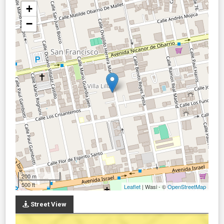
+
−
200 m
500 ft
Leaflet
| Wasi - ©
OpenStreetMap
Street View