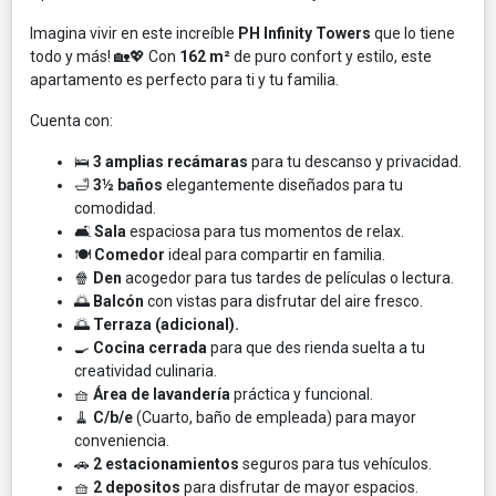
Imagina vivir en este increíble
PH Infinity Towers
que lo tiene
todo y más! 🏡💖 Con
162 m²
de puro confort y estilo, este
apartamento es perfecto para ti y tu familia.
Cuenta con:
🛌
3 amplias recámaras
para tu descanso y privacidad.
🛁
3½ baños
elegantemente diseñados para tu
comodidad.
🛋️
Sala
espaciosa para tus momentos de relax.
🍽️
Comedor
ideal para compartir en familia.
🍿
Den
acogedor para tus tardes de películas o lectura.
🌅
Balcón
con vistas para disfrutar del aire fresco.
🌅
Terraza (adicional).
🍳
Cocina cerrada
para que des rienda suelta a tu
creatividad culinaria.
🧺
Área de lavandería
práctica y funcional.
🧹
C/b/e
(Cuarto, baño de empleada) para mayor
conveniencia.
🚗
2 estacionamientos
seguros para tus vehículos.
🧺
2 depositos
para disfrutar de mayor espacios.