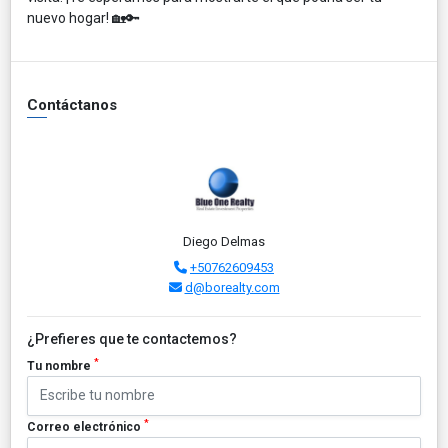
nuevo hogar! 🏡🔑
Contáctanos
Diego Delmas
+50762609453
d@borealty.com
¿Prefieres que te contactemos?
*
Tu nombre
*
Correo electrónico