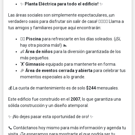
✨
Planta Eléctrica para todo el edificio!
✨
Las áreas sociales son simplemente espectaculares, ¡un
verdadero oasis para disfrutar sin salir de casa! 🏊‍♀️🤸‍♂️ Llama a
tus amigos y familiares porque aquí encontrarán:
🏊‍♀️
Piscina
para refrescarte en los días soleados. (¡Sí,
hay otra piscina más!) 🏊
👶
Área de niños
para la diversión garantizada de los
más pequeños.
🏋️
Gimnasio
equipado para mantenerte en forma.
🎉
Área de eventos cerrada y abierta
para celebrar tus
momentos especiales a lo grande.
💰 La cuota de mantenimiento es de solo
$244
mensuales.
Este edificio fue construido en el
2007
, lo que garantiza una
sólida construcción y un diseño atemporal.
✨ ¡No dejes pasar esta oportunidad de oro! ✨
📞 Contáctanos hoy mismo para más información y agenda tu
visita. ¡Te esperamos para mostrarte el que podría ser tu