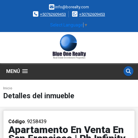
info@borealty.com
+50762609453
+50762609453
Select Language
▼
MENÚ
Inicio
Detalles del inmueble
Código
. 9258439
Apartamento En Venta En