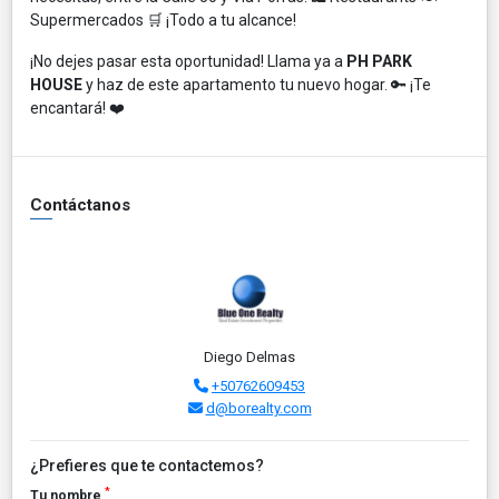
Supermercados 🛒 ¡Todo a tu alcance!
¡No dejes pasar esta oportunidad! Llama ya a
PH PARK
HOUSE
y haz de este apartamento tu nuevo hogar. 🔑 ¡Te
encantará! ❤️
Contáctanos
Diego Delmas
+50762609453
d@borealty.com
¿Prefieres que te contactemos?
*
Tu nombre