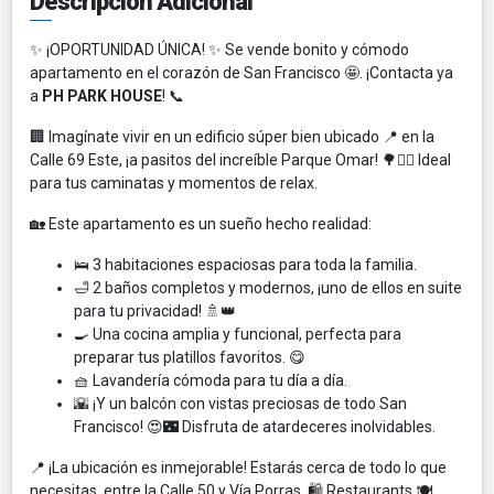
Descripción Adicional
✨ ¡OPORTUNIDAD ÚNICA! ✨ Se vende bonito y cómodo
apartamento en el corazón de San Francisco 🤩. ¡Contacta ya
a
PH PARK HOUSE
! 📞
🏢 Imagínate vivir en un edificio súper bien ubicado 📍 en la
Calle 69 Este, ¡a pasitos del increíble Parque Omar! 🌳🚶‍♀️ Ideal
para tus caminatas y momentos de relax.
🏡 Este apartamento es un sueño hecho realidad:
🛌 3 habitaciones espaciosas para toda la familia.
🛁 2 baños completos y modernos, ¡uno de ellos en suite
para tu privacidad! 🚿👑
🍳 Una cocina amplia y funcional, perfecta para
preparar tus platillos favoritos. 😋
🧺 Lavandería cómoda para tu día a día.
🌇 ¡Y un balcón con vistas preciosas de todo San
Francisco! 😍🌃 Disfruta de atardeceres inolvidables.
📍 ¡La ubicación es inmejorable! Estarás cerca de todo lo que
necesitas, entre la Calle 50 y Vía Porras. 🛍️ Restaurants 🍽️