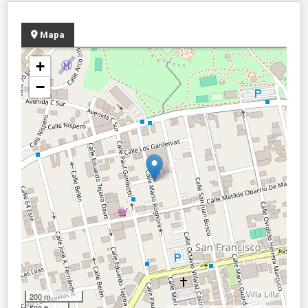
Mapa
+
−
200 m
500 ft