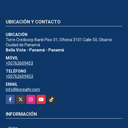
UBICACIÓN Y CONTACTO
UBICACIÓN
Torre Credicorp Bank Piso 31, Oficina 3101 Calle 50, Obarrio
Ciudad de Panamá
Bella Vista - Panamá - Panamá
MÓVIL
+50762609453
TELÉFONO
+50762609453
EMAIL
info@borealty.com
Facebook
X
Instagram
YouTube
TikTok
INFORMACIÓN
Inicio