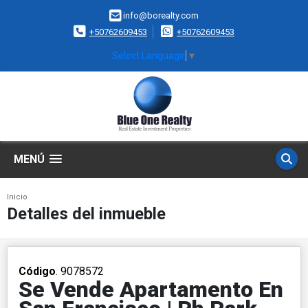
info@borealty.com
+50762609453
+50762609453
Select Language
▼
MENÚ
Inicio
Detalles del inmueble
Código
. 9078572
Se Vende Apartamento En