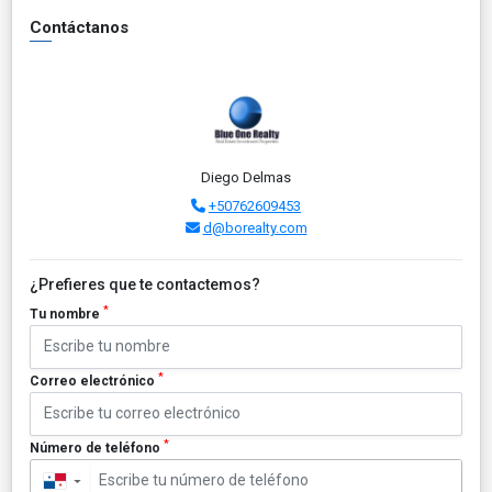
Contáctanos
Diego Delmas
+50762609453
d@borealty.com
¿Prefieres que te contactemos?
*
Tu nombre
*
Correo electrónico
*
Número de teléfono
▼