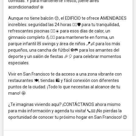
comidas. Y para mantenerte fresco, ¡tiene aires
acondicionados! ❄️
Aunque no tiene balcón 😔, el EDIFICIO te ofrece AMENIDADES
increíbles: seguridad las 24 horas 👮‍♂️🛡️ para tu tranquilidad,
refrescantes piscinas 🏊‍♀️☀️ para esos días de calor, un
gimnasio completo 💪🏋️‍♀️ para mantenerte en forma, un
parque infantil 🧸 swings y área de niños 🪁👶 para los más
pequeños, una cancha de fútbol ⚽🥅 para los amantes del
deporte y un salón de fiestas 🎉🎈 para celebrar momentos
especiales.
Vivir en San Francisco te da acceso a una zona vibrante con
restaurantes 🍽️, tiendas 🛍️ y fácil conexión con diferentes
puntos de la ciudad. ¡Todo lo que necesitas al alcance de tu
mano! 🤩
¿Te imaginas viviendo aquí? ¡CONTÁCTANOS ahora mismo
para más información y agenda tu visita! 📞📧 ¡No pierdas la
oportunidad de conocer tu próximo hogar en San Francisco! 😊