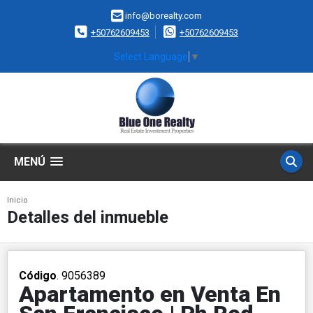
info@borealty.com
+50762609453
+50762609453
Select Language
▼
MENÚ
Inicio
Detalles del inmueble
Código
. 9056389
Apartamento en Venta En