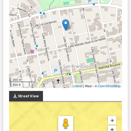
200 m
500 ft
Leaflet
| Wasi - ©
OpenStreetMap
Street View