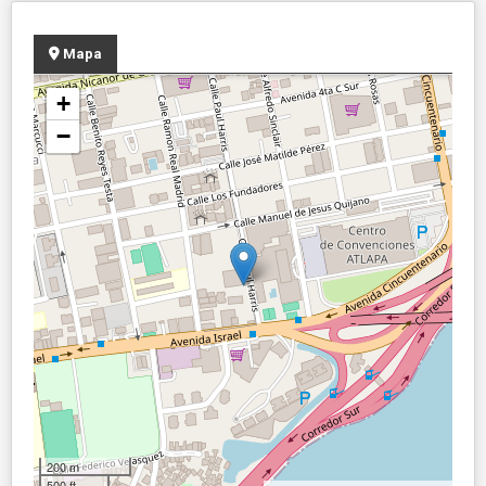
Mapa
+
−
200 m
500 ft