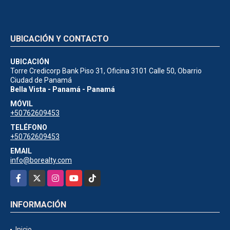
UBICACIÓN Y CONTACTO
UBICACIÓN
Torre Credicorp Bank Piso 31, Oficina 3101 Calle 50, Obarrio
Ciudad de Panamá
Bella Vista - Panamá - Panamá
MÓVIL
+50762609453
TELÉFONO
+50762609453
EMAIL
info@borealty.com
Facebook
X
Instagram
YouTube
TikTok
INFORMACIÓN
Inicio