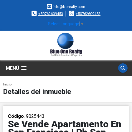
info@borealty.com
+50762609453
+50762609453
Select Language
▼
MENÚ
Inicio
Detalles del inmueble
Código
. 9025443
Se Vende Apartamento En