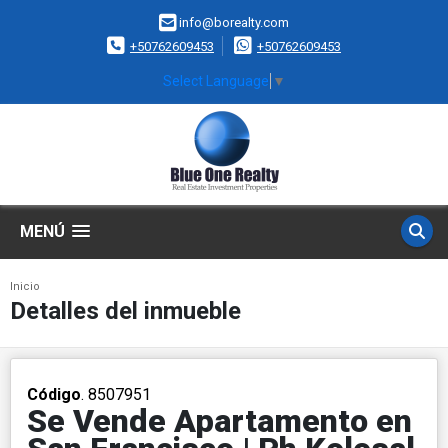
info@borealty.com
+50762609453
+50762609453
Select Language
▼
MENÚ
Inicio
Detalles del inmueble
Código
. 8507951
Se Vende Apartamento en