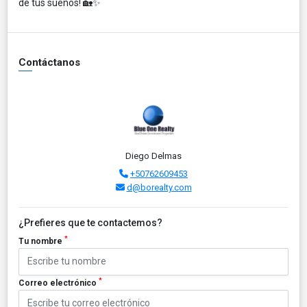
de tus sueños! 🏡✨
Contáctanos
Diego Delmas
+50762609453
d@borealty.com
¿Prefieres que te contactemos?
*
Tu nombre
*
Correo electrónico