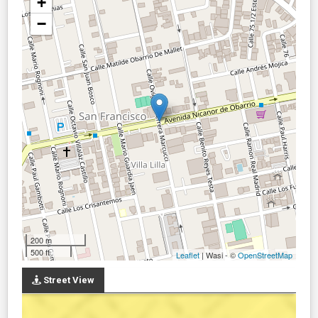
+
−
200 m
500 ft
Leaflet
| Wasi - ©
OpenStreetMap
Street View