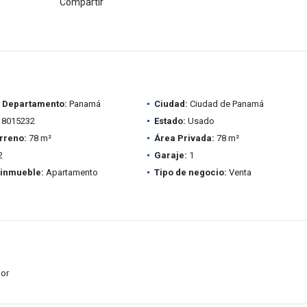
Compartir
/ Departamento:
Panamá
Ciudad:
Ciudad de Panamá
8015232
Estado:
Usado
rreno:
78 m²
Área Privada:
78 m²
2
Garaje:
1
 inmueble:
Apartamento
Tipo de negocio:
Venta
dor