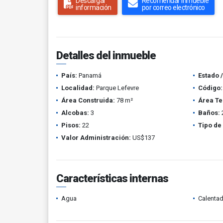
Descargar
Recomendar inmueble
información
por correo electrónico
Detalles del inmueble
País:
Panamá
Estado 
Localidad:
Parque Lefevre
Código:
Área Construida:
78 m²
Área Te
Alcobas:
3
Baños:
Pisos:
22
Tipo de
Valor Administración:
US$137
Características internas
Agua
Calenta