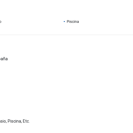
o
Piscina
paña
io, Piscina, Etc.