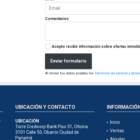
Comentarios
Acepto recibir información sobre ofertas inmobil
Enviar formulario
Al enviar tus datos aceptas los
Términos de servicio y priva
UBICACIÓN Y CONTACTO
INFORMACIÓ
e
UBICACIÓN
Inicio
Torre Credicorp Bank Piso 31, Oficina
Ventas
3101 Calle 50, Obarrio Ciudad de
Panamá
Alquiler