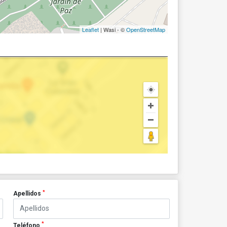
Leaflet
| Wasi - ©
OpenStreetMap
*
Apellidos
*
Teléfono