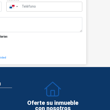
▼
iarias
cidad
N
Oferte su inmueble
con nosotros