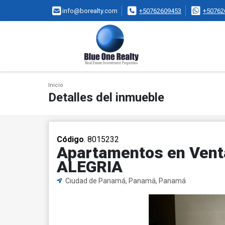
info@borealty.com
+50762609453
+50762
Inicio
Detalles del inmueble
Código
. 8015232
Apartamentos en Venta
ALEGRIA
Ciudad de Panamá, Panamá, Panamá