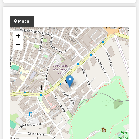
Mapa
+
−