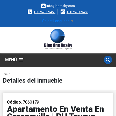
info@borealty.com
+50762609453
+50762609453
Select Language
▼
MENÚ
Inicio
Detalles del inmueble
Código
. 7060179
Apartamento En Venta En