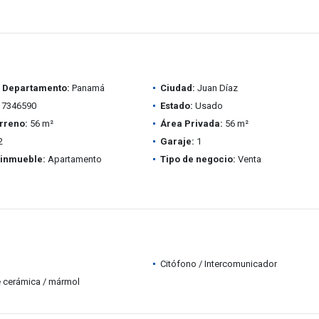
/ Departamento:
Panamá
Ciudad:
Juan Díaz
7346590
Estado:
Usado
rreno:
56 m²
Área Privada:
56 m²
2
Garaje:
1
 inmueble:
Apartamento
Tipo de negocio:
Venta
Citófono / Intercomunicador
 cerámica / mármol