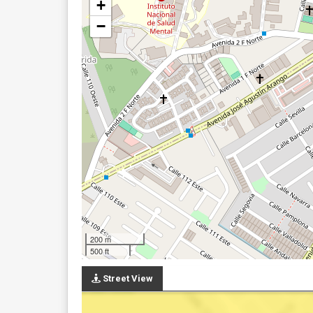
+
−
200 m
500 ft
Street View