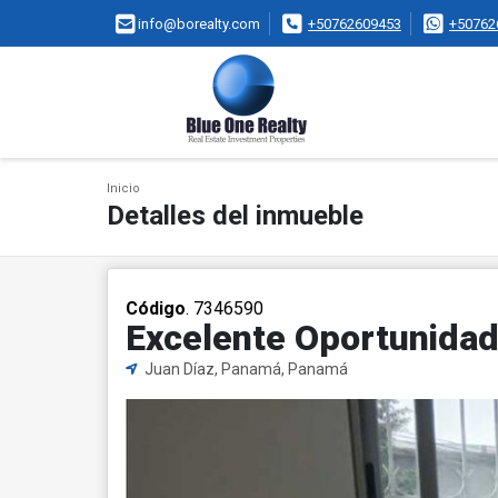
info@borealty.com
+50762609453
+50762
Inicio
Detalles del inmueble
Código
. 7346590
Excelente Oportunidad
Juan Díaz, Panamá, Panamá