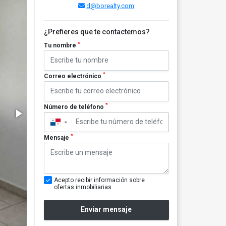
d@borealty.com
¿Prefieres que te contactemos?
*
Tu nombre
*
Correo electrónico
*
Número de teléfono
▼
*
Mensaje
Acepto recibir información sobre
ofertas inmobiliarias
Enviar mensaje