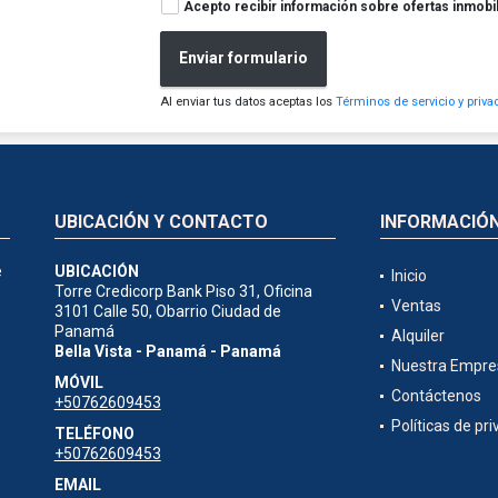
Acepto recibir información sobre ofertas inmobil
Enviar formulario
Al enviar tus datos aceptas los
Términos de servicio y priva
UBICACIÓN Y CONTACTO
INFORMACIÓ
e
UBICACIÓN
Inicio
Torre Credicorp Bank Piso 31, Oficina
Ventas
3101 Calle 50, Obarrio Ciudad de
Panamá
Alquiler
Bella Vista - Panamá - Panamá
Nuestra Empre
MÓVIL
Contáctenos
+50762609453
Políticas de pr
TELÉFONO
+50762609453
EMAIL