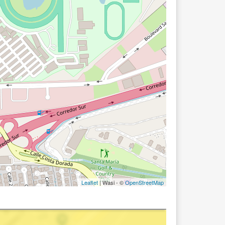
Leaflet
| Wasi - ©
OpenStreetMap