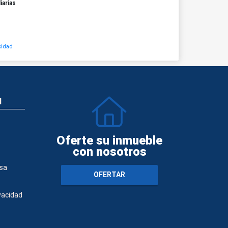
iarias
cidad
N
Oferte su inmueble
con nosotros
sa
OFERTAR
ivacidad