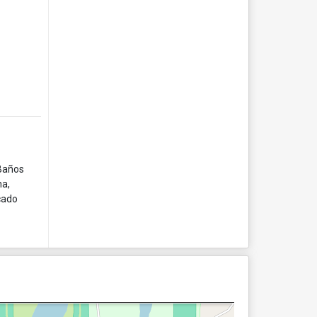
 Baños
na,
cado