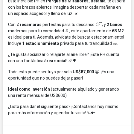
Este increíble PH en
Parque de Miraflores, Betania
, te espera
con los brazos abiertos. Imagina despertar cada mañana en
un espacio acogedor y lleno de luz. ☀️
Con
2 recámaras
perfectas para tu descanso 😴, y
2 baños
modernos para tu comodidad 🚿, este apartamento de
68 M2
es ideal para ti. Además, ¡olvídate de buscar estacionamiento!
Incluye
1 estacionamiento
privado para tu tranquilidad 🚗.
¿Te gusta socializar o relajarte al aire libre? ¡Este PH cuenta
con una fantástica
área social
! 🎉🌳
Todo esto puede ser tuyo por solo
US$87,000
🤩. ¡Es una
oportunidad que no puedes dejar pasar!
Ideal como inversión
(actualmente alquilado y generando
una renta mensual de US$600)
¿Listo para dar el siguiente paso? ¡Contáctanos hoy mismo
para más información y agendar tu visita! 📞🔑