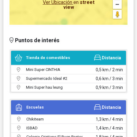
Ver Ubicación
en
street
view
Puntos de interés
Tienda de comestibles
Distancia
Mini Super CINTHIA
0,5 km / 2 min
Supermercado Ideal #2
0,6 km / 3 min
Mini Super hau leung
0,9 km / 3 min
Escuelas
Distancia
Chikiteam
1,3 km / 4 min
ISBAD
1,4 km / 4 min
Colegio Cristiano El Buen Pastor
1,8 km / 4 min