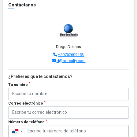
Contáctanos
Diego Delmas
+50762609453
d@borealty.com
¿Prefieres que te contactemos?
*
Tu nombre
*
Correo electrónico
*
Número de teléfono
▼