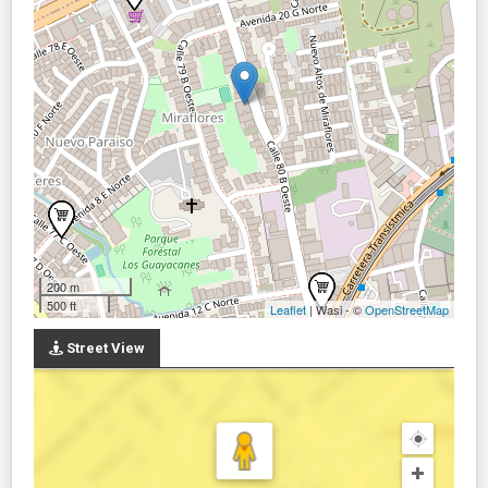
200 m
500 ft
Leaflet
| Wasi - ©
OpenStreetMap
Street View