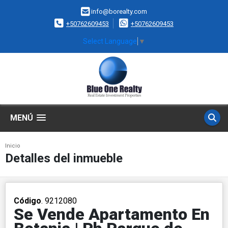
info@borealty.com
+50762609453
+50762609453
Select Language
▼
MENÚ
Inicio
Detalles del inmueble
Código
. 9212080
Se Vende Apartamento En