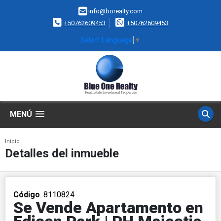
info@borealty.com
+50762609453
+50762609453
Select Language
▼
MENÚ
Inicio
Detalles del inmueble
Código
. 8110824
Se Vende Apartamento en