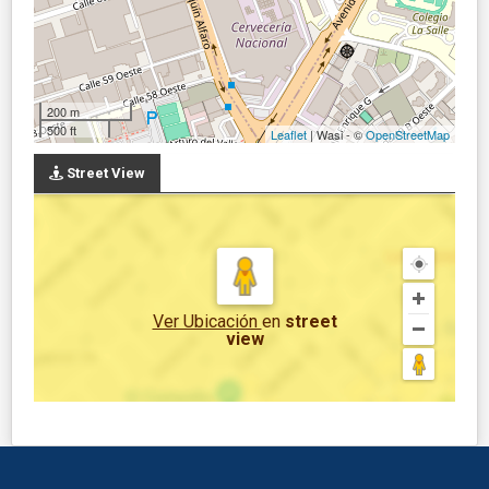
200 m
500 ft
Leaflet
| Wasi - ©
OpenStreetMap
Street View
Ver Ubicación
en
street
view