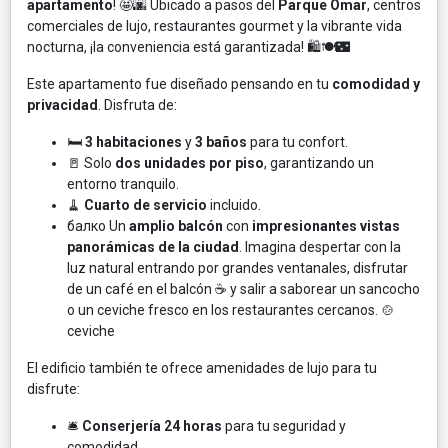
apartamento
! 🤩🌆 Ubicado a pasos del
Parque Omar
, centros
comerciales de lujo, restaurantes gourmet y la vibrante vida
nocturna, ¡la conveniencia está garantizada! 🛍️🍽️🌃
Este apartamento fue diseñado pensando en tu
comodidad y
privacidad
. Disfruta de:
🛏️
3 habitaciones
y
3 baños
para tu confort.
🚪 Solo
dos unidades por piso
, garantizando un
entorno tranquilo.
🧹
Cuarto de servicio
incluido.
балко Un
amplio balcón
con
impresionantes vistas
panorámicas de la ciudad
. Imagina despertar con la
luz natural entrando por grandes ventanales, disfrutar
de un café en el balcón ☕ y salir a saborear un sancocho
o un ceviche fresco en los restaurantes cercanos. 🍲
ceviche
El edificio también te ofrece amenidades de lujo para tu
disfrute:
🛎️
Conserjería 24 horas
para tu seguridad y
comodidad.