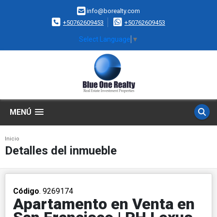
info@borealty.com
+50762609453
+50762609453
Select Language
▼
MENÚ
Inicio
Detalles del inmueble
Código
. 9269174
Apartamento en Venta en