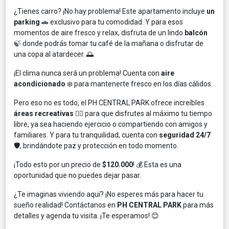
¿Tienes carro? ¡No hay problema! Este apartamento incluye
un
parking
🚗 exclusivo para tu comodidad. Y para esos
momentos de aire fresco y relax, disfruta de un lindo
balcón
🍃 donde podrás tomar tu café de la mañana o disfrutar de
una copa al atardecer. 🌅
¡El clima nunca será un problema! Cuenta con
aire
acondicionado
❄️ para mantenerte fresco en los días cálidos.
Pero eso no es todo, el PH CENTRAL PARK ofrece increíbles
áreas recreativas
🤸‍♀️ para que disfrutes al máximo tu tiempo
libre, ya sea haciendo ejercicio o compartiendo con amigos y
familiares. Y para tu tranquilidad, cuenta con
seguridad 24/7
🛡️, brindándote paz y protección en todo momento.
¡Todo esto por un precio de
$120.000
! 💰 Esta es una
oportunidad que no puedes dejar pasar.
¿Te imaginas viviendo aquí? ¡No esperes más para hacer tu
sueño realidad! Contáctanos en
PH CENTRAL PARK
para más
detalles y agenda tu visita. ¡Te esperamos! 😊