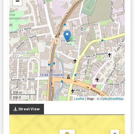
−
200 m
500 ft
Leaflet
| Wasi - ©
OpenStreetMap
Street View