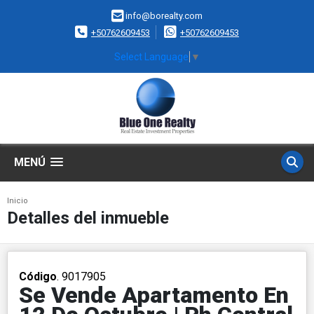
info@borealty.com
+50762609453
+50762609453
Select Language
▼
MENÚ
Inicio
Detalles del inmueble
Código
. 9017905
Se Vende Apartamento En