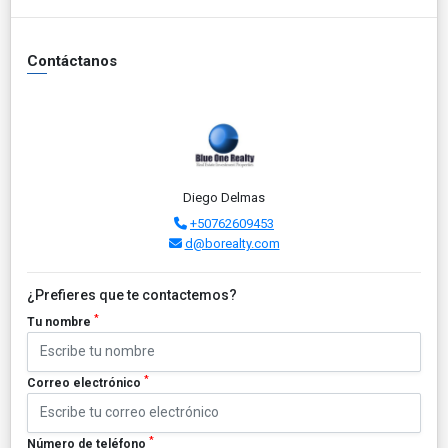
Contáctanos
Diego Delmas
+50762609453
d@borealty.com
¿Prefieres que te contactemos?
*
Tu nombre
*
Correo electrónico
*
Número de teléfono