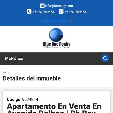
info@borealty.com
+50762609453
+50762609453
Select Language
▼
MENÚ
Inicio
Detalles del inmueble
Código
. 9674814
Apartamento En Venta En