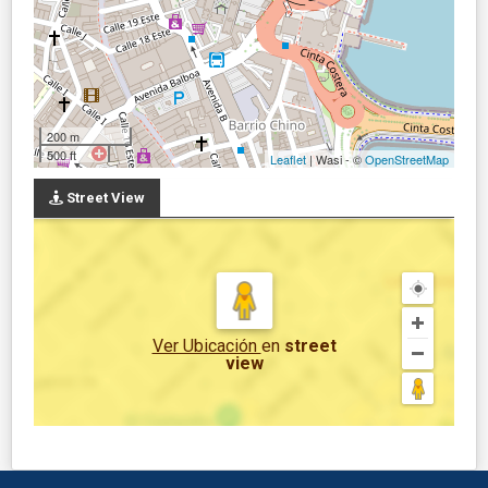
200 m
500 ft
Leaflet
| Wasi - ©
OpenStreetMap
Street View
Ver Ubicación
en
street
view