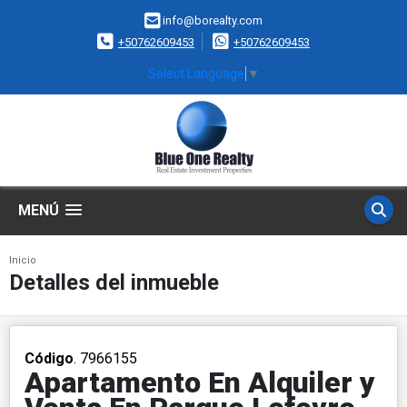
info@borealty.com
+50762609453
+50762609453
Select Language
▼
MENÚ
Inicio
Detalles del inmueble
Código
. 7966155
Apartamento En Alquiler y