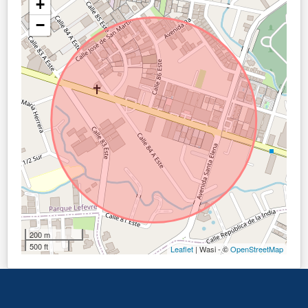
+
−
200 m
500 ft
Leaflet
| Wasi - ©
OpenStreetMap