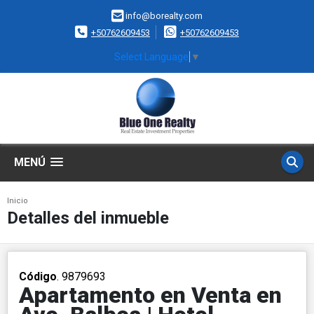
info@borealty.com
+50762609453
+50762609453
Select Language
▼
MENÚ
Inicio
Detalles del inmueble
Código
. 9879693
Apartamento en Venta en