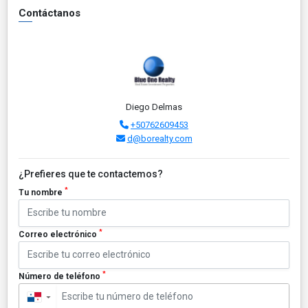
Contáctanos
Diego Delmas
+50762609453
d@borealty.com
¿Prefieres que te contactemos?
*
Tu nombre
*
Correo electrónico
*
Número de teléfono
▼