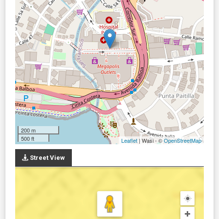
200 m
500 ft
Leaflet
| Wasi - ©
OpenStreetMap
Street View