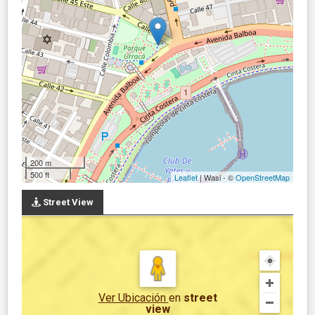
200 m
500 ft
Leaflet
| Wasi - ©
OpenStreetMap
Street View
Ver Ubicación
en
street
view