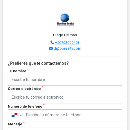
Diego Delmas
+50762609453
d@borealty.com
¿Prefieres que te contactemos?
*
Tu nombre
*
Correo electrónico
*
Número de teléfono
▼
*
Mensaje