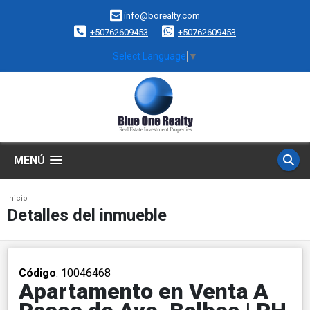
info@borealty.com
+50762609453
+50762609453
Select Language
▼
MENÚ
Inicio
Detalles del inmueble
Código
. 10046468
Apartamento en Venta A