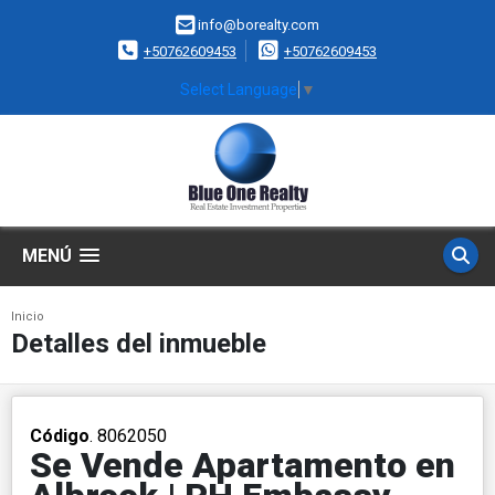
info@borealty.com
+50762609453
+50762609453
Select Language
▼
MENÚ
Inicio
Detalles del inmueble
Código
. 8062050
Se Vende Apartamento en