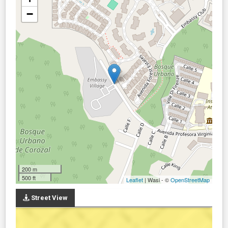
−
200 m
500 ft
Leaflet
| Wasi - ©
OpenStreetMap
Street View