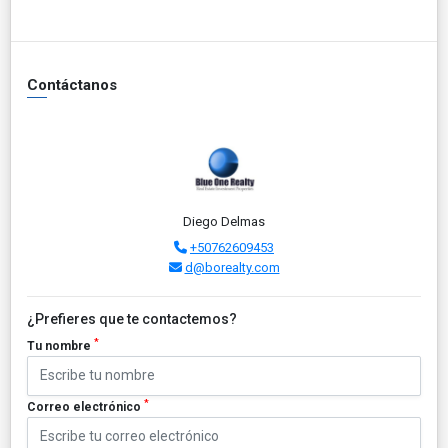
Contáctanos
Diego Delmas
+50762609453
d@borealty.com
¿Prefieres que te contactemos?
*
Tu nombre
*
Correo electrónico