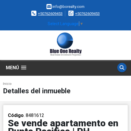
info@borealty.com
+50762609453
+50762609453
Select Language
▼
MENÚ
Inicio
Detalles del inmueble
Código
. 8481612
Se vende apartamento en