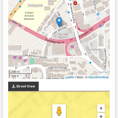
200 m
500 ft
Leaflet
| Wasi - ©
OpenStreetMap
Street View