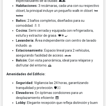
espectaculares de la ciudad. 🛋️🌆
Habitaciones:
3 recámaras, cada una con su respectivo
clóset; la principal incluye un pequeño walk-in clóset. 🛏️
🛏️🛏️
Baños:
2 baños completos, diseñados para su
comodidad. 🚿🚿
Cocina:
Semi cerrada y equipada con refrigeradora,
estufa y extractor de grasa. 🍽️👩‍🍳
Lavandería:
Área independiente con centro de lavado
incluido. 🧺
Estacionamiento:
Espacio lineal para 2 vehículos,
asegurando facilidad de acceso. 🚗🚗
Balcón:
Con vista panorámica, ideal para relajarse y
disfrutar del entorno. 🌅
Amenidades del Edificio:
Seguridad:
Vigilancia las 24 horas, garantizando
tranquilidad y protección. 🛡️👮‍♂️
Elevadores:
En óptimas condiciones para un
desplazamiento eficiente. 🛗
Lobby:
Elegante recepción que refleja distinción y buen