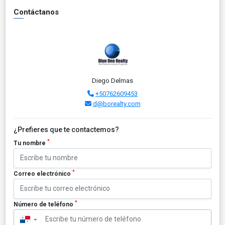
Contáctanos
Diego Delmas
+50762609453
d@borealty.com
¿Prefieres que te contactemos?
*
Tu nombre
*
Correo electrónico
*
Número de teléfono
▼