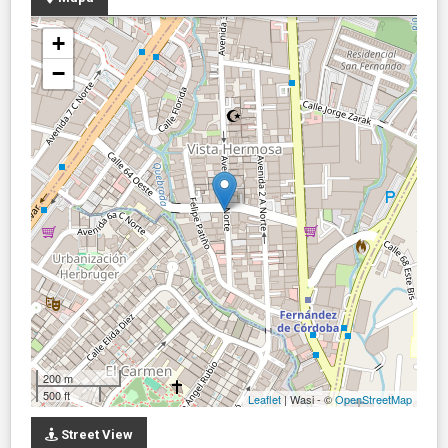
+
−
200 m
500 ft
Leaflet
| Wasi - ©
OpenStreetMap
Street View