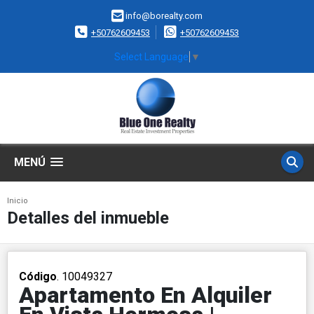
info@borealty.com
+50762609453
+50762609453
Select Language
▼
MENÚ
Inicio
Detalles del inmueble
Código
. 10049327
Apartamento En Alquiler