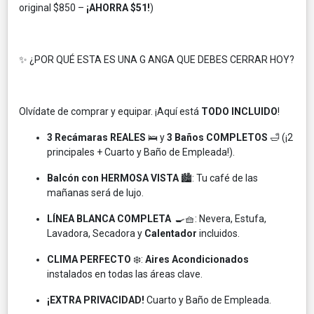
original $850 –
¡AHORRA $51!
)
✨ ¿POR QUÉ ESTA ES UNA G ANGA QUE DEBES CERRAR HOY?
Olvídate de comprar y equipar. ¡Aquí está
TODO INCLUIDO
!
3 Recámaras REALES
🛌 y
3 Baños COMPLETOS
🛁 (¡2
principales + Cuarto y Baño de Empleada!).
Balcón con HERMOSA VISTA
🏙️: Tu café de las
mañanas será de lujo.
LÍNEA BLANCA COMPLETA
🍳🧺: Nevera, Estufa,
Lavadora, Secadora y
Calentador
incluidos.
CLIMA PERFECTO
❄️:
Aires Acondicionados
instalados en todas las áreas clave.
¡EXTRA PRIVACIDAD!
Cuarto y Baño de Empleada.