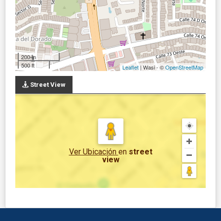
200 m
500 ft
Leaflet
| Wasi - ©
OpenStreetMap
Street View
Ver Ubicación
en
street
view