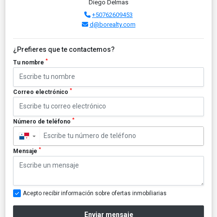
Diego Delmas
+50762609453
d@borealty.com
¿Prefieres que te contactemos?
*
Tu nombre
*
Correo electrónico
*
Número de teléfono
▼
*
Mensaje
Acepto recibir información sobre ofertas inmobiliarias
Enviar mensaje