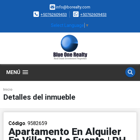
info@borealty.com
+50762609453
+50762609453
Select Language
▼
MENÚ
Inicio
Detalles del inmueble
Código
. 9582659
Apartamento En Alquiler