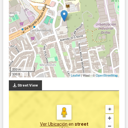
200 m
500 ft
Leaflet
| Wasi - ©
OpenStreetMap
Street View
Ver Ubicación
en
street