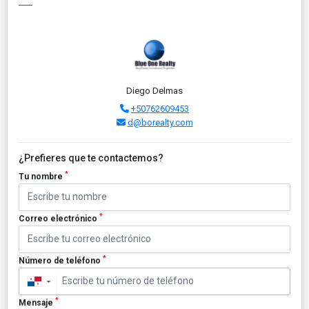
Diego Delmas
+50762609453
d@borealty.com
¿Prefieres que te contactemos?
*
Tu nombre
*
Correo electrónico
*
Número de teléfono
▼
*
Mensaje