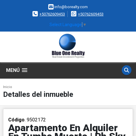
info@borealty.com
+50762609453
+50762609453
Select Language
▼
MENÚ
Inicio
Detalles del inmueble
Código
. 9502172
Apartamento En Alquiler