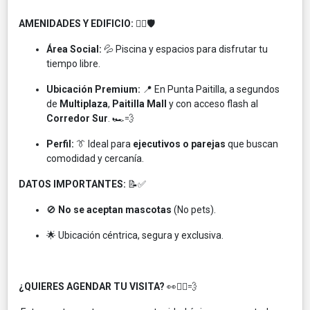
AMENIDADES Y EDIFICIO:
🏊‍♂️🛡️
Área Social:
💦 Piscina y espacios para disfrutar tu
tiempo libre.
Ubicación Premium:
📍 En Punta Paitilla, a segundos
de
Multiplaza
,
Paitilla Mall
y con acceso flash al
Corredor Sur
. 🏎️💨
Perfil:
👔 Ideal para
ejecutivos o parejas
que buscan
comodidad y cercanía.
DATOS IMPORTANTES:
📝✅
🚫
No se aceptan mascotas
(No pets).
🌟 Ubicación céntrica, segura y exclusiva.
¿QUIERES AGENDAR TU VISITA?
👀🏃‍♂️💨