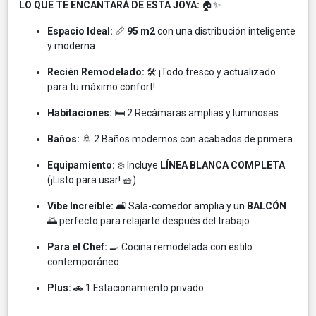
LO QUE TE ENCANTARÁ DE ESTA JOYA:
🏠✨
Espacio Ideal:
📏
95 m2
con una distribución inteligente
y moderna.
Recién Remodelado:
🛠️ ¡Todo fresco y actualizado
para tu máximo confort!
Habitaciones:
🛏️ 2 Recámaras amplias y luminosas.
Baños:
🚿 2 Baños modernos con acabados de primera.
Equipamiento:
❄️ Incluye
LÍNEA BLANCA COMPLETA
(¡Listo para usar! 🧺).
Vibe Increíble:
🛋️ Sala-comedor amplia y un
BALCÓN
🌅 perfecto para relajarte después del trabajo.
Para el Chef:
🍳 Cocina remodelada con estilo
contemporáneo.
Plus:
🚗 1 Estacionamiento privado.