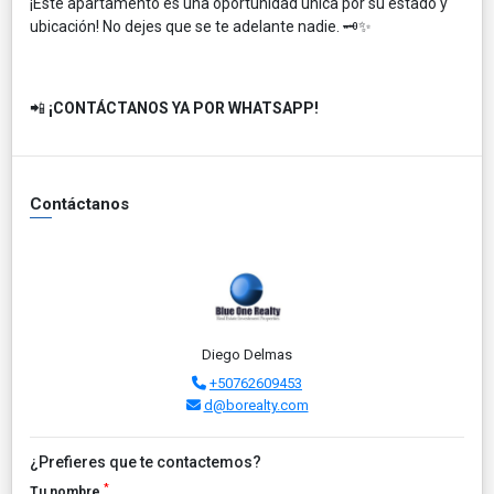
¡Este apartamento es una oportunidad única por su estado y
ubicación! No dejes que se te adelante nadie. 🗝️✨
📲
¡CONTÁCTANOS YA POR WHATSAPP!
Contáctanos
Diego Delmas
+50762609453
d@borealty.com
¿Prefieres que te contactemos?
*
Tu nombre