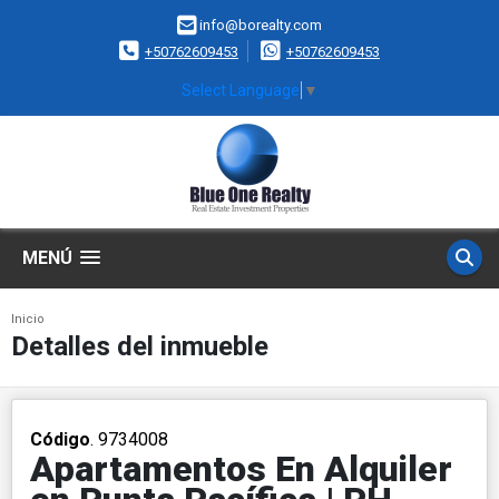
info@borealty.com
+50762609453
+50762609453
Select Language
▼
MENÚ
Inicio
Detalles del inmueble
Código
. 9734008
Apartamentos En Alquiler