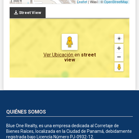
500 ft
Leaflet
| Wasi - ©
OpenStreetMap
Street View
Ver Ubicación
en
street
view
QUIÉNES SOMOS
Blue One Realty, es una empresa dedicada al Corretaje de
Bienes Raíces, localizada en la Ciudad de Panamá, debidamente
registrada bajo Licencía Número PJ-0932-12.