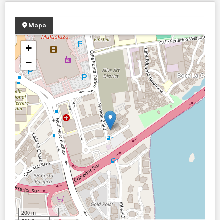
Mapa
+
−
200 m