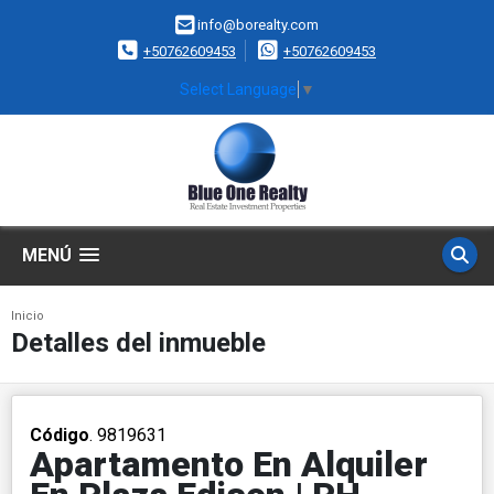
info@borealty.com
+50762609453
+50762609453
Select Language
▼
MENÚ
Inicio
Detalles del inmueble
Código
. 9819631
Apartamento En Alquiler