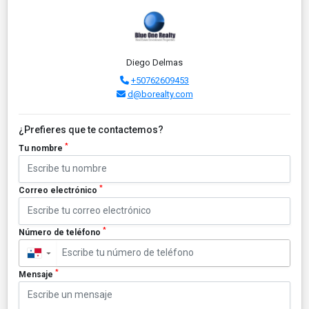
Diego Delmas
+50762609453
d@borealty.com
¿Prefieres que te contactemos?
*
Tu nombre
*
Correo electrónico
*
Número de teléfono
▼
*
Mensaje