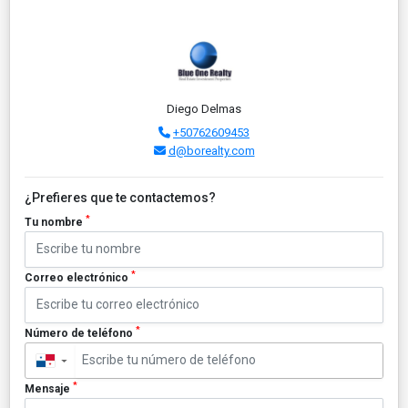
Diego Delmas
+50762609453
d@borealty.com
¿Prefieres que te contactemos?
*
Tu nombre
*
Correo electrónico
*
Número de teléfono
▼
*
Mensaje