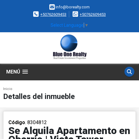
info@borealty.com
+50762609453
+50762609453
Select Language
▼
MENÚ
Inicio
Detalles del inmueble
Código
. 8304812
Se Alquila Apartamento en