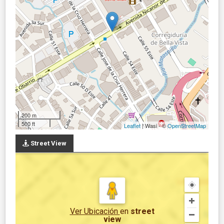
200 m
500 ft
Leaflet
| Wasi - ©
OpenStreetMap
Street View
Ver Ubicación
en
street
view