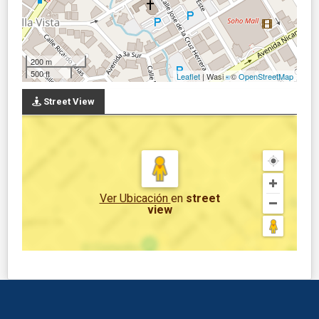
200 m
500 ft
Leaflet
| Wasi - ©
OpenStreetMap
Street View
Ver Ubicación
en
street
view