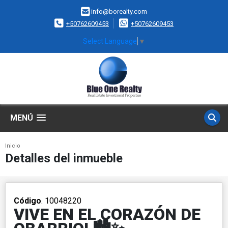
info@borealty.com
+50762609453
+50762609453
Select Language
▼
MENÚ
Inicio
Detalles del inmueble
Código
. 10048220
VIVE EN EL CORAZÓN DE