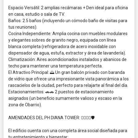
​Espacio Versátil: 2 amplias recámaras + Den ideal para oficina
en casa, estudio o sala de TV.
​Baños: 2.5 baños (incluyendo un cómodo baño de visitas para
tus reuniones).
​Cocina Independiente: Amplia cocina con muebles modulares
y elegantes sobres de granito negro, equipada con línea
blanca completa (refrigeradora de acero inoxidable con
dispensador de agua, estufa, extractor y área de lavandería).
​Climatización: Aires acondicionados instalados y abanicos de
techo para mantener una temperatura perfecta.
​El Atractivo Principal: 🌅 Un gran balcón privado con baranda
de vidrio que ofrece una impresionante vista panorámica a los
rascacielos de la ciudad, perfecto para relajarte al final del día.
​Estacionamientos: 🚗🚗 2 puestos de estacionamiento
asignados (un beneficio sumamente valioso y escaso en la
zona de Obarrio).
​AMENIDADES DEL PH DIANA TOWER: 🏊‍♂️🏋️‍♀️🛡️
​El edificio cuenta con una completa área social diseñada para
tu entretenimiento y bienestar: