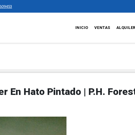
609453
INICIO
VENTAS
ALQUILE
r En Hato Pintado | P.H. Fores