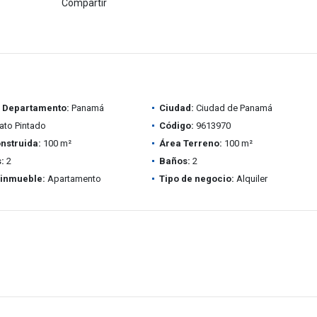
Compartir
/ Departamento:
Panamá
Ciudad:
Ciudad de Panamá
to Pintado
Código:
9613970
nstruida:
100 m²
Área Terreno:
100 m²
:
2
Baños:
2
 inmueble:
Apartamento
Tipo de negocio:
Alquiler