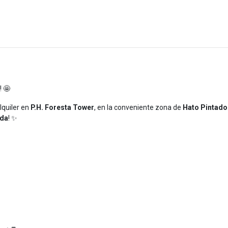
! 🤩
quiler en
P.H. Foresta Tower
, en la conveniente zona de
Hato Pintado
ada
! ✨