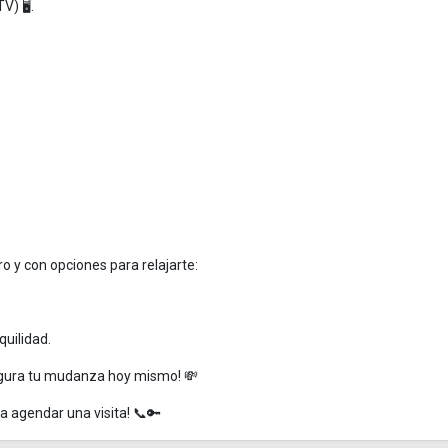
) 🖥️.
ro y con opciones para relajarte:
nquilidad.
egura tu mudanza hoy mismo! 💸
 agendar una visita! 📞🔑