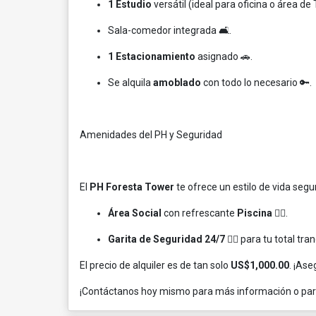
1 Estudio
versátil (ideal para oficina o área de TV
Sala-comedor integrada 🛋️.
1 Estacionamiento
asignado 🚗.
Se alquila
amoblado
con todo lo necesario 🔑.
Amenidades del PH y Seguridad
El
PH Foresta Tower
te ofrece un estilo de vida segu
Área Social
con refrescante
Piscina
🏊‍♀️.
Garita de Seguridad 24/7
👮‍♂️ para tu total tra
El precio de alquiler es de tan solo
US$1,000.00
. ¡As
¡Contáctanos hoy mismo para más información o para