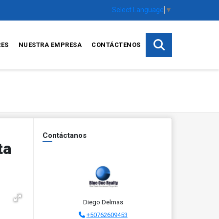
Select Language
▼
RES
NUESTRA EMPRESA
CONTÁCTENOS
Contáctanos
ta
Diego Delmas
+50762609453