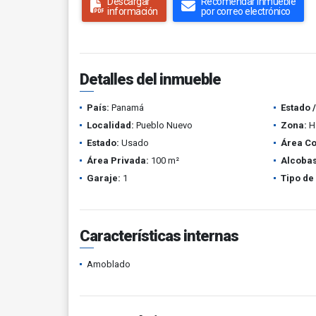
Descargar
Recomendar inmueble
información
por correo electrónico
Detalles del inmueble
País:
Panamá
Estado 
Localidad:
Pueblo Nuevo
Zona:
Ha
Estado:
Usado
Área Co
Área Privada:
100 m²
Alcobas
Garaje:
1
Tipo de
Características internas
Amoblado