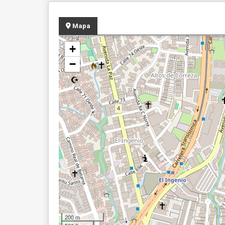
Mapa
+
−
200 m