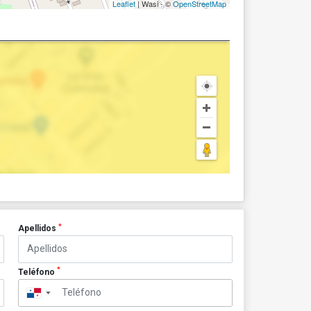
Leaflet
| Wasi - ©
OpenStreetMap
*
Apellidos
*
Teléfono
▼