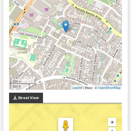
200 m
500 ft
Leaflet
| Wasi - ©
OpenStreetMap
Street View