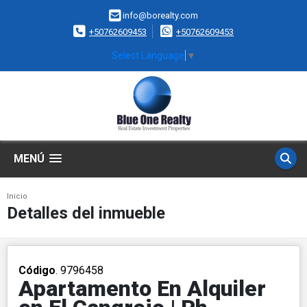
info@borealty.com
+50762609453
+50762609453
Select Language
▼
MENÚ
Inicio
Detalles del inmueble
Código
. 9796458
Apartamento En Alquiler