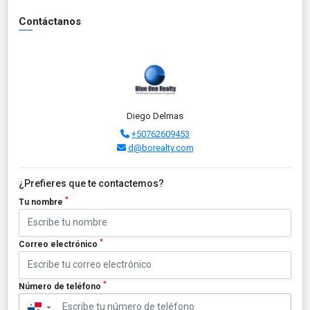
Contáctanos
Diego Delmas
+50762609453
d@borealty.com
¿Prefieres que te contactemos?
*
Tu nombre
*
Correo electrónico
*
Número de teléfono
▼