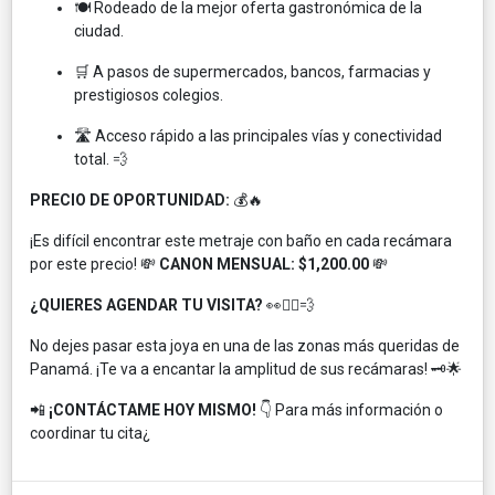
🍽️ Rodeado de la mejor oferta gastronómica de la
ciudad.
🛒 A pasos de supermercados, bancos, farmacias y
prestigiosos colegios.
🛣️ Acceso rápido a las principales vías y conectividad
total. 💨
PRECIO DE OPORTUNIDAD:
💰🔥
¡Es difícil encontrar este metraje con baño en cada recámara
por este precio! 💸
CANON MENSUAL: $1,200.00
💸
¿QUIERES AGENDAR TU VISITA?
👀🏃‍♂️💨
No dejes pasar esta joya en una de las zonas más queridas de
Panamá. ¡Te va a encantar la amplitud de sus recámaras! 🗝️🌟
📲
¡CONTÁCTAME HOY MISMO!
👇 Para más información o
coordinar tu cita¿