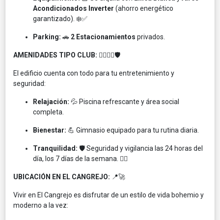
Acondicionados Inverter
(ahorro energético
garantizado). ❄️✅
Parking:
🚗
2 Estacionamientos
privados.
AMENIDADES TIPO CLUB:
🏊‍♂️🏋️‍♀️🛡️
El edificio cuenta con todo para tu entretenimiento y
seguridad:
Relajación:
💦 Piscina refrescante y área social
completa.
Bienestar:
💪 Gimnasio equipado para tu rutina diaria.
Tranquilidad:
🛡️ Seguridad y vigilancia las 24 horas del
día, los 7 días de la semana. 👮‍♂️
UBICACIÓN EN EL CANGREJO:
📍🚀
Vivir en El Cangrejo es disfrutar de un estilo de vida bohemio y
moderno a la vez: