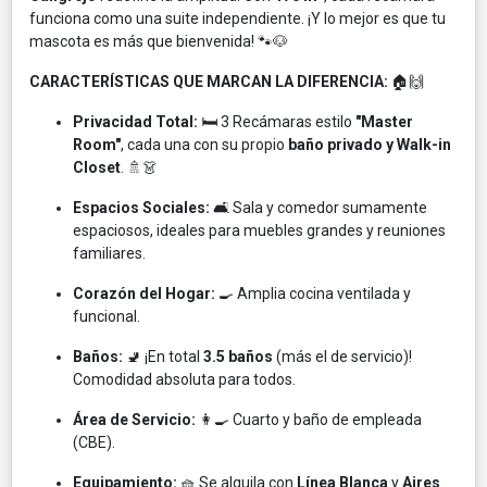
funciona como una suite independiente. ¡Y lo mejor es que tu
mascota es más que bienvenida! 🐾🐶
CARACTERÍSTICAS QUE MARCAN LA DIFERENCIA:
🏠🙌
Privacidad Total:
🛏️ 3 Recámaras estilo
"Master
Room"
, cada una con su propio
baño privado y Walk-in
Closet
. 🚿👗
Espacios Sociales:
🛋️ Sala y comedor sumamente
espaciosos, ideales para muebles grandes y reuniones
familiares.
Corazón del Hogar:
🍳 Amplia cocina ventilada y
funcional.
Baños:
🚽 ¡En total
3.5 baños
(más el de servicio)!
Comodidad absoluta para todos.
Área de Servicio:
👩‍🍳 Cuarto y baño de empleada
(CBE).
Equipamiento:
🧺 Se alquila con
Línea Blanca
y
Aires