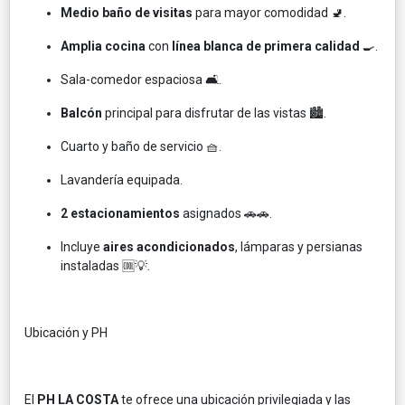
Medio baño de visitas
para mayor comodidad 🚽.
Amplia cocina
con
línea blanca de primera calidad
🍳.
Sala-comedor espaciosa 🛋️.
Balcón
principal para disfrutar de las vistas 🏙️.
Cuarto y baño de servicio 🧺.
Lavandería equipada.
2 estacionamientos
asignados 🚗🚗.
Incluye
aires acondicionados
, lámparas y persianas
instaladas 🆒💡.
Ubicación y PH
El
PH LA COSTA
te ofrece una ubicación privilegiada y las