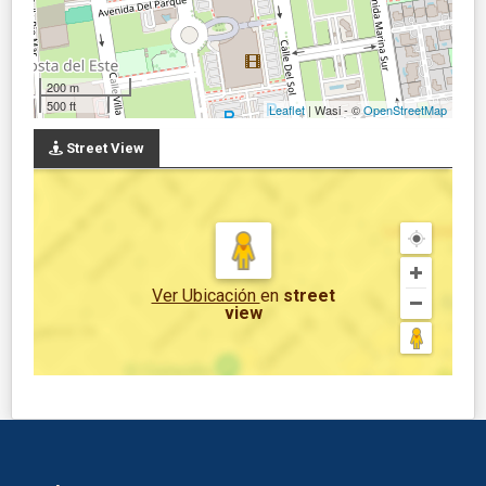
200 m
500 ft
Leaflet
| Wasi - ©
OpenStreetMap
Street View
Ver Ubicación
en
street
view