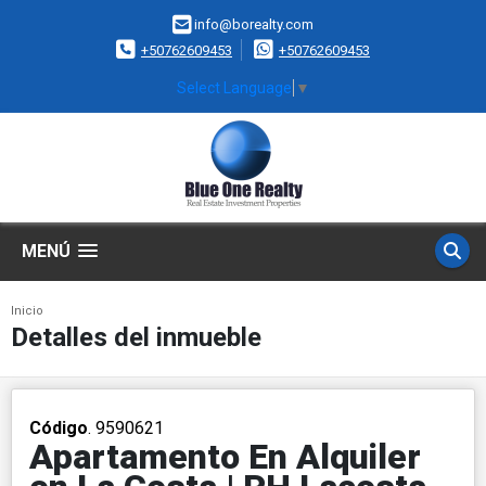
info@borealty.com
+50762609453
+50762609453
Select Language
▼
MENÚ
Inicio
Detalles del inmueble
Código
. 9590621
Apartamento En Alquiler