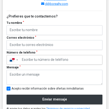
d@borealty.com
¿Prefieres que te contactemos?
*
Tu nombre
*
Correo electrónico
*
Número de teléfono
▼
*
Mensaje
Acepto recibir información sobre ofertas inmobiliarias
Enviar mensaje
Al enviar tus datos aceptas los
Términos de servicio y privacidad