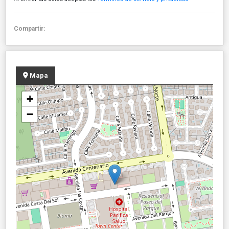
Compartir:
Mapa
+
−