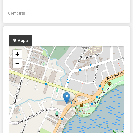
Compartir:
Mapa
+
−