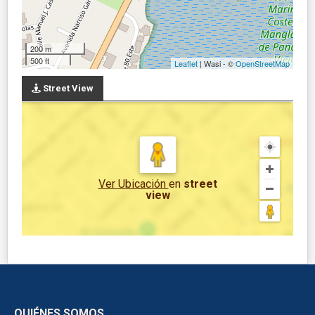
200 m
500 ft
Leaflet
| Wasi - ©
OpenStreetMap
Street View
Ver Ubicación
en
street
view
QUIÉNES SOMOS