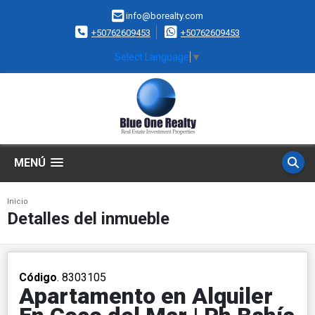
info@borealty.com
+50762609453
+50762609453
Select Language
▼
MENÚ
Inicio
Detalles del inmueble
Código
. 8303105
Apartamento en Alquiler