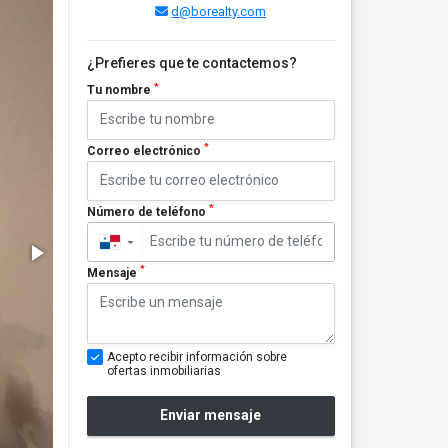
d@borealty.com
¿Prefieres que te contactemos?
*
Tu nombre
*
Correo electrónico
*
Número de teléfono
▼
*
Mensaje
Acepto recibir información sobre
ofertas inmobiliarias
Enviar mensaje