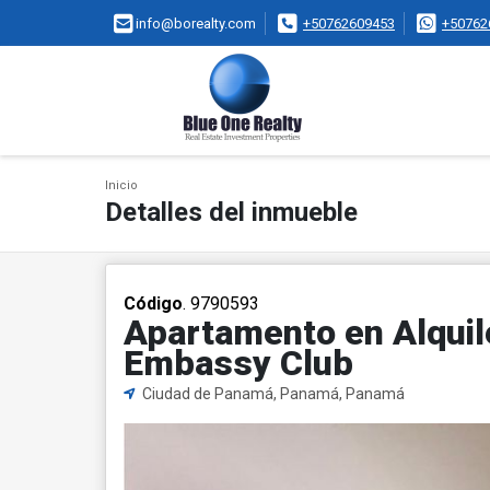
info@borealty.com
+50762609453
+50762
Inicio
Detalles del inmueble
Código
. 9790593
Apartamento en Alquile
Embassy Club
Ciudad de Panamá, Panamá, Panamá