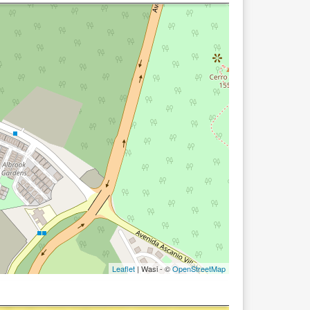
Leaflet
| Wasi - ©
OpenStreetMap