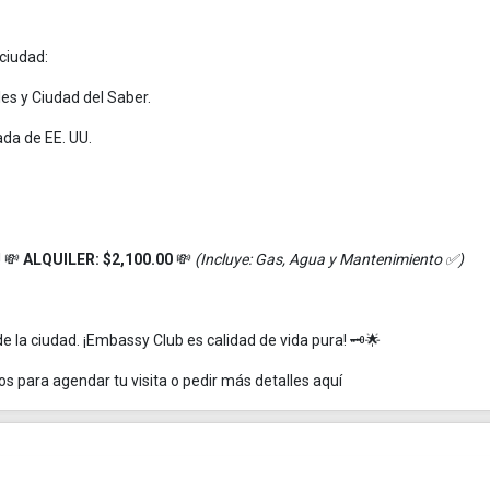
 ciudad:
es y Ciudad del Saber.
ada de EE. UU.
! 💸
ALQUILER: $2,100.00
💸
(Incluye: Gas, Agua y Mantenimiento ✅)
de la ciudad. ¡Embassy Club es calidad de vida pura! 🗝️🌟
os para agendar tu visita o pedir más detalles aquí