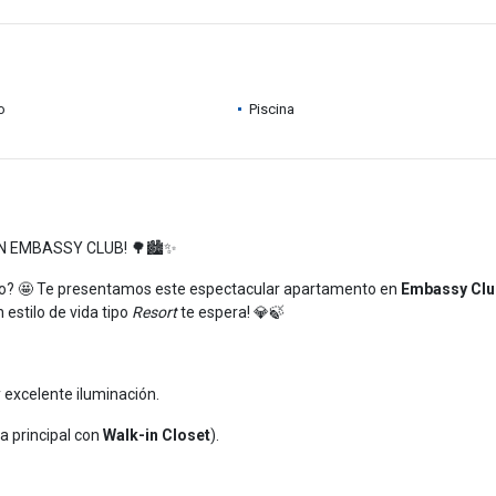
o
Piscina
N EMBASSY CLUB! 🌳🏙️✨
lujo? 🤩 Te presentamos este espectacular apartamento en
Embassy Clu
 estilo de vida tipo
Resort
te espera! 💎🍃
excelente iluminación.
 principal con
Walk-in Closet
).