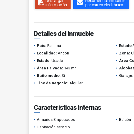
Descargar
Recomendar inmueble
información
por correo electrónico
Detalles del inmueble
País:
Panamá
Estado 
Localidad:
Ancón
Zona:
Cl
Estado:
Usado
Área Co
Área Privada:
143 m²
Alcobas
Baño medio:
Si
Garaje:
Tipo de negocio:
Alquiler
Características internas
Armarios Empotrados
Balcón
Habitación servicio