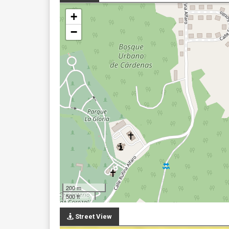
+
−
200 m
500 ft
Street View