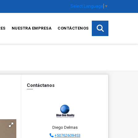
Select Language
▼
RES
NUESTRA EMPRESA
CONTÁCTENOS
Contáctanos
Diego Delmas
+50762609453