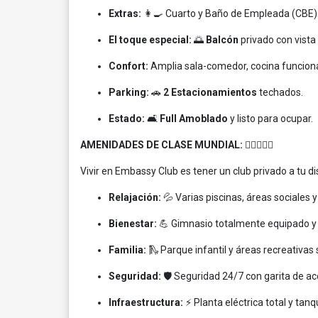
Extras:
👩‍🍳 Cuarto y Baño de Empleada (CBE)
El toque especial:
🌅
Balcón
privado con vista 
Confort:
Amplia sala-comedor, cocina funcional
Parking:
🚗
2 Estacionamientos
techados.
Estado:
🛋️
Full Amoblado
y listo para ocupar.
AMENIDADES DE CLASE MUNDIAL:
🏊‍♂️🏋️‍♀️🎾
Vivir en Embassy Club es tener un club privado a tu di
Relajación:
💦 Varias piscinas, áreas sociales
Bienestar:
💪 Gimnasio totalmente equipado y s
Familia:
🛝 Parque infantil y áreas recreativas
Seguridad:
🛡️ Seguridad 24/7 con garita de ac
Infraestructura:
⚡ Planta eléctrica total y tan