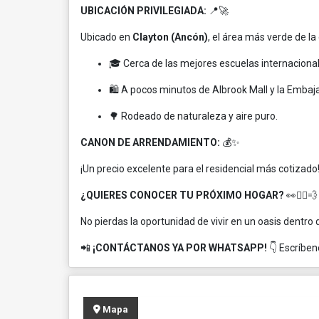
UBICACIÓN PRIVILEGIADA:
📍🚀
Ubicado en
Clayton (Ancón)
, el área más verde de la
🎓 Cerca de las mejores escuelas internacional
🛍️ A pocos minutos de Albrook Mall y la Embaj
🌳 Rodeado de naturaleza y aire puro.
CANON DE ARRENDAMIENTO:
💰✨
¡Un precio excelente para el residencial más cotizado
¿QUIERES CONOCER TU PRÓXIMO HOGAR?
👀🏃‍♂️💨
No pierdas la oportunidad de vivir en un oasis dentro 
📲
¡CONTÁCTANOS YA POR WHATSAPP!
👇 Escríben
Mapa