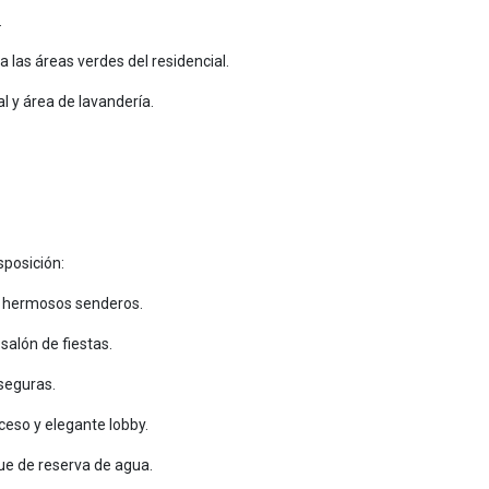
.
a las áreas verdes del residencial.
 y área de lavandería.
sposición:
 y hermosos senderos.
alón de fiestas.
 seguras.
ceso y elegante lobby.
que de reserva de agua.