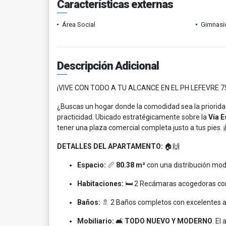
Características externas
Área Social
Gimnasi
Descripción Adicional
¡VIVE CON TODO A TU ALCANCE EN EL PH LEFEVRE 7
¿Buscas un hogar donde la comodidad sea la priorid
practicidad. Ubicado estratégicamente sobre la
Vía 
tener una plaza comercial completa justo a tus pies. 
DETALLES DEL APARTAMENTO:
🏠🙌
Espacio:
📏
80.38 m²
con una distribución mode
Habitaciones:
🛏️ 2 Recámaras acogedoras co
Baños:
🚿 2 Baños completos con excelentes 
Mobiliario:
🛋️
TODO NUEVO Y MODERNO
. El