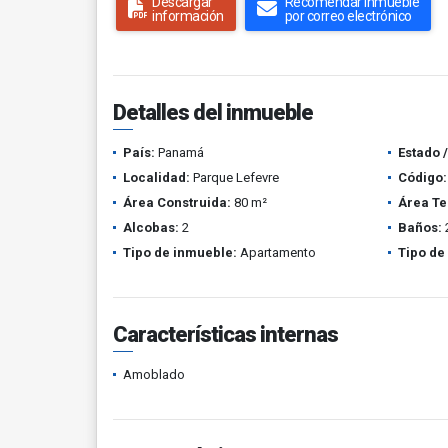
Descargar
Recomendar inmueble
información
por correo electrónico
Detalles del inmueble
País:
Panamá
Estado 
Localidad:
Parque Lefevre
Código:
Área Construida:
80 m²
Área Te
Alcobas:
2
Baños:
Tipo de inmueble:
Apartamento
Tipo de
Características internas
Amoblado