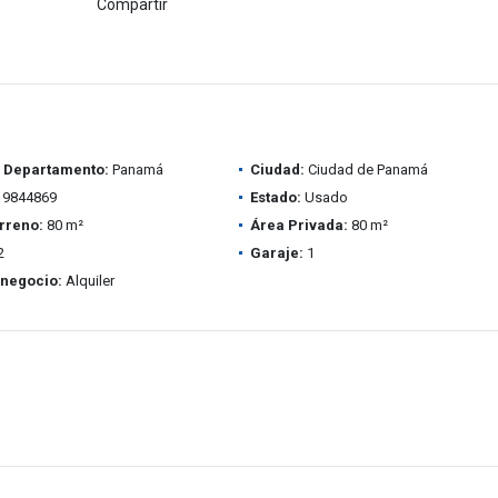
Compartir
/ Departamento:
Panamá
Ciudad:
Ciudad de Panamá
9844869
Estado:
Usado
rreno:
80 m²
Área Privada:
80 m²
2
Garaje:
1
 negocio:
Alquiler