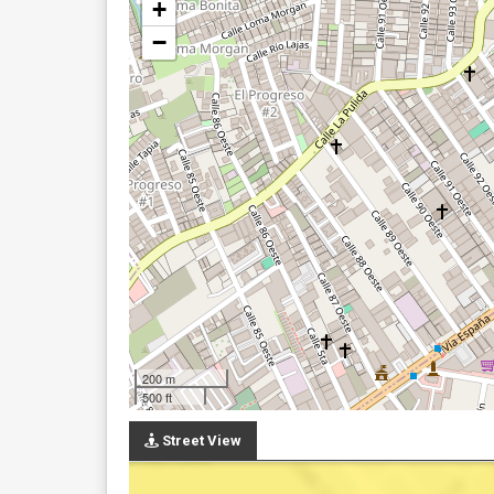
+
−
200 m
500 ft
Street View