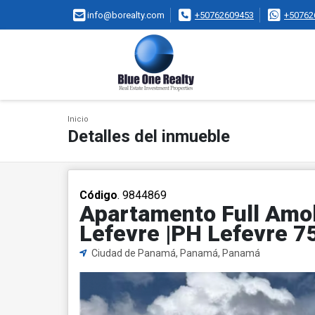
info@borealty.com
+50762609453
+50762
Inicio
Detalles del inmueble
Código
. 9844869
Apartamento Full Amob
Lefevre |PH Lefevre 7
Ciudad de Panamá, Panamá, Panamá