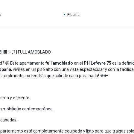
o
Piscina
5! 🏢✨🛒 | FULL AMOBLADO
ad? 🤩 Este apartamento
full amoblado
en el
PH Lefevre 75
es la defini
España
, vivirás en un piso alto con una vista espectacular y con la facilid
¡Literalmente, no tendrás que salir de casa para nada! 💎🔑
rna y eficiente.
n mobiliario contemporáneo.
acabados.
 apartamento está completamente equipado y listo para que traigas solo