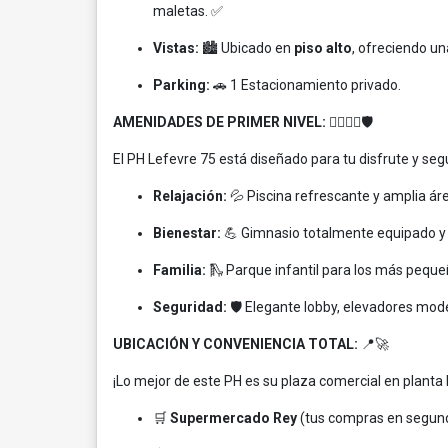
maletas. ✅
Vistas:
🏙️ Ubicado en
piso alto
, ofreciendo un
Parking:
🚗 1 Estacionamiento privado.
AMENIDADES DE PRIMER NIVEL:
🏊‍♂️🏋️‍♀️🛡️
El PH Lefevre 75 está diseñado para tu disfrute y seg
Relajación:
💦 Piscina refrescante y amplia áre
Bienestar:
💪 Gimnasio totalmente equipado y 
Familia:
🛝 Parque infantil para los más peque
Seguridad:
🛡️ Elegante lobby, elevadores mode
UBICACIÓN Y CONVENIENCIA TOTAL:
📍🚀
¡Lo mejor de este PH es su plaza comercial en planta 
🛒
Supermercado Rey
(tus compras en segun