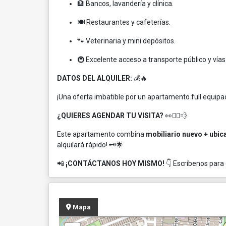
🏦 Bancos, lavandería y clínica.
🍽️ Restaurantes y cafeterías.
🐾 Veterinaria y mini depósitos.
🚇 Excelente acceso a transporte público y vías 
DATOS DEL ALQUILER:
💰🔥
¡Una oferta imbatible por un apartamento full equipa
¿QUIERES AGENDAR TU VISITA?
👀🏃‍♂️💨
Este apartamento combina
mobiliario nuevo + ubic
alquilará rápido! 🗝️🌟
📲
¡CONTÁCTANOS HOY MISMO!
👇 Escríbenos para
Mapa