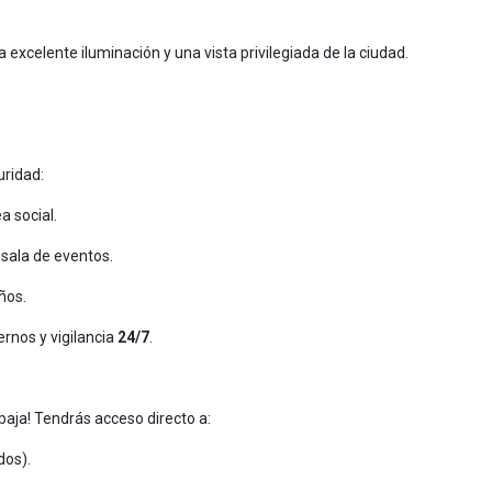
a excelente iluminación y una vista privilegiada de la ciudad.
uridad:
a social.
sala de eventos.
ños.
rnos y vigilancia
24/7
.
baja! Tendrás acceso directo a:
dos).