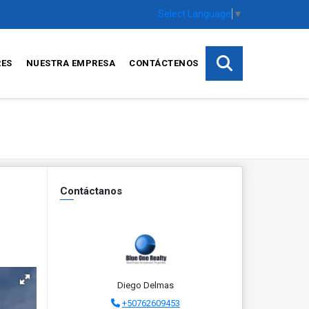
Select Language
▼
RES
NUESTRA EMPRESA
CONTÁCTENOS
Contáctanos
Diego Delmas
+50762609453