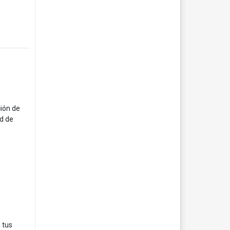
ción de
ad de
 tus