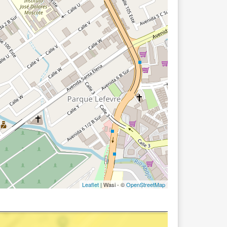
Leaflet
| Wasi - ©
OpenStreetMap