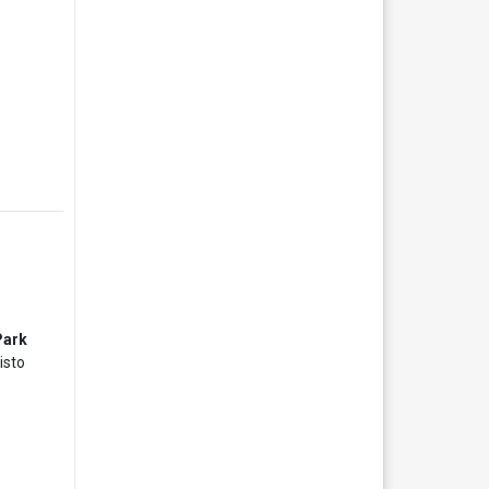
Park
isto