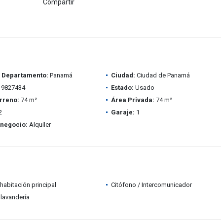
Compartir
/ Departamento:
Panamá
Ciudad:
Ciudad de Panamá
9827434
Estado:
Usado
rreno:
74 m²
Área Privada:
74 m²
2
Garaje:
1
 negocio:
Alquiler
habitación principal
Citófono / Intercomunicador
lavandería