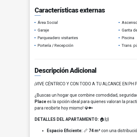
Características externas
Área Social
Ascenso
Garaje
Garita d
Parqueadero visitantes
Piscina
Portería / Recepción
Trans. p
Descripción Adicional
¡VIVE CÉNTRICO Y CON TODO A TU ALCANCE EN PH 
¿Buscas un hogar que combine comodidad, seguridad
Place
es la opción ideal para quienes valoran la pract
para recibirte hoy mismo! 💎🔑
DETALLES DEL APARTAMENTO:
🏠🙌
Espacio Eficiente:
📏
74 m²
con una distribució