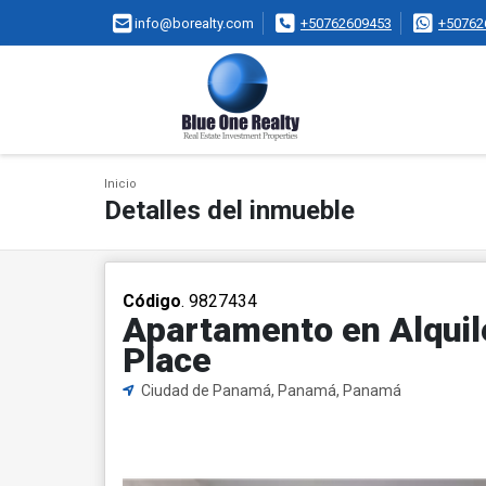
info@borealty.com
+50762609453
+50762
Inicio
Detalles del inmueble
Código
. 9827434
Apartamento en Alquil
Place
Ciudad de Panamá, Panamá, Panamá