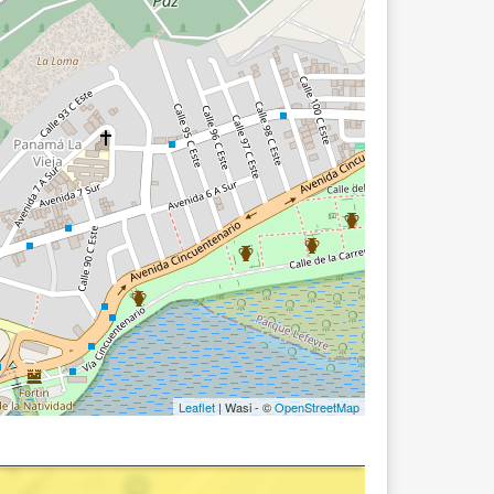
Leaflet
| Wasi - ©
OpenStreetMap