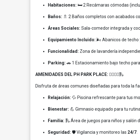
Habitaciones:
🛏️ 2 Recámaras cómodas (incl
Baños:
🚿 2 Baños completos con acabados c
Áreas Sociales:
Sala-comedor integrada y coci
Equipamiento Incluido:
🌬️ Abanicos de techo
Funcionalidad:
Zona de lavandería independie
Parking:
🚗 1 Estacionamiento bajo techo para
AMENIDADES DEL PH PARK PLACE:
🏊‍♂️🏋️‍♀️🛝
Disfruta de áreas comunes diseñadas para toda la fam
Relajación:
💦 Piscina refrescante para tus 
Bienestar:
💪 Gimnasio equipado para tu rutina 
Familia:
🛝 Área de juegos para niños y salón d
Seguridad:
🛡️ Vigilancia y monitoreo las
24/7
.