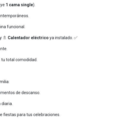
uye
1 cama single
).
ontemporáneos.
na funcional.
 y 🚿
Calentador eléctrico
ya instalado. ✅
nte.
 tu total comodidad.
ilia:
momentos de descanso.
diaria.
e fiestas para tus celebraciones.