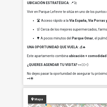
UBICACIÓN ESTRATÉGICA:
📍🚀
Vivir en Parque Lefevre te sitúa en uno de los puntos
🛣️ Acceso rápido a la
Vía España, Vía Porras 
🛒 Cerca de los mejores supermercados, farma
🌳 A pocos minutos del
Parque Omar
, el pulmó
UNA OPORTUNIDAD QUE VUELA:
💰🔥
Este apartamento combina
ubicación + comodidad 
¿QUIERES AGENDAR TU VISITA?
👀🏃‍♂️💨
No dejes pasar la oportunidad de asegurar tu próxim
🗝️🌟
Mapa