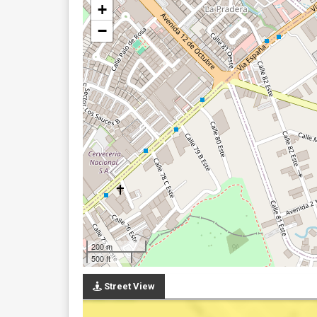
+
−
200 m
500 ft
Street View