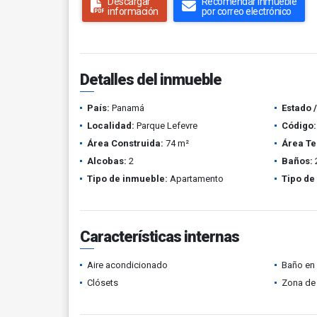
Descargar
Recomendar inmueble
información
por correo electrónico
Detalles del inmueble
País:
Panamá
Estado 
Localidad:
Parque Lefevre
Código:
Área Construida:
74 m²
Área Te
Alcobas:
2
Baños:
Tipo de inmueble:
Apartamento
Tipo de
Características internas
Aire acondicionado
Baño en 
Clósets
Zona de 