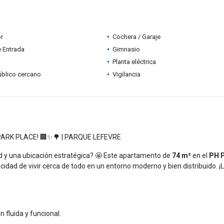
r
Cochera / Garaje
e Entrada
Gimnasio
Planta eléctrica
úblico cercano
Vigilancia
PARK PLACE! 🏢✨🌳 | PARQUE LEFEVRE
 y una ubicación estratégica? 🤩 Este apartamento de
74 m²
en el
PH 
icidad de vivir cerca de todo en un entorno moderno y bien distribuido. ¡L
n fluida y funcional.