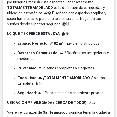
¡No busques más! 🛑 Este espectacular apartamento
TOTALMENTE AMOBLADO
es la definición de comodidad y
ubicación estratégica. 🛋️💎 Diseñado con espacios amplios y
súper luminosos ☀️ para que te sientas en el hogar de tus
sueños desde el primer segundo. 🤩🙌
LO QUE TE OFRECE ESTA JOYA:
🏠💎
Espacio Perfecto:
📏
82 m²
muy bien distribuidos.
Descanso Garantizado:
🛏️ 2 Recámaras acogedoras y
modernas.
Privacidad:
🚿 2 Baños completos y elegantes.
Todo Listo:
🛋️ ¡
TOTALMENTE AMOBLADO
! Solo trae
tu maleta. 🧳✨
Seguridad:
🚗 1 Puesto de estacionamiento privado.
UBICACIÓN PRIVILEGIADA (¡CERCA DE TODO!):
📍🚗
Vivir en el corazón de
San Francisco
significa tener la ciudad a