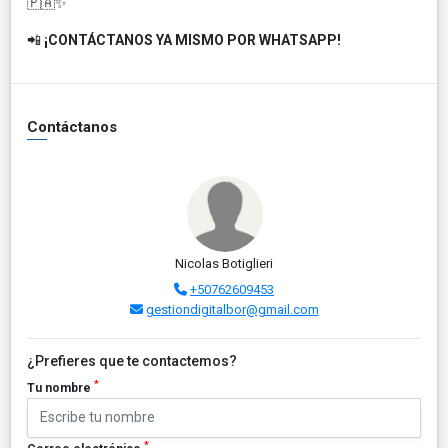
🇵🇦✨
📲
¡CONTÁCTANOS YA MISMO POR WHATSAPP!
Contáctanos
Nicolas Botiglieri
+50762609453
gestiondigitalbor@gmail.com
¿Prefieres que te contactemos?
*
Tu nombre
*