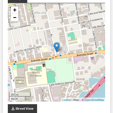
+
−
200 m
500 ft
Leaflet
| Wasi - ©
OpenStreetMap
Street View