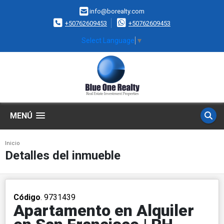
info@borealty.com
+50762609453
+50762609453
Select Language
▼
MENÚ
Inicio
Detalles del inmueble
Código
. 9731439
Apartamento en Alquiler