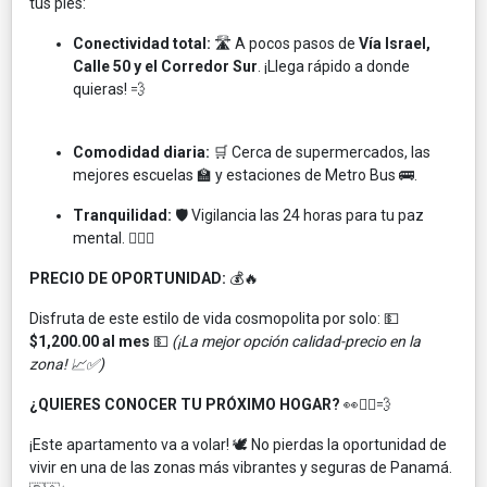
tus pies:
Conectividad total:
🛣️ A pocos pasos de
Vía Israel,
Calle 50 y el Corredor Sur
. ¡Llega rápido a donde
quieras! 💨
Comodidad diaria:
🛒 Cerca de supermercados, las
mejores escuelas 🏫 y estaciones de Metro Bus 🚌.
Tranquilidad:
🛡️ Vigilancia las 24 horas para tu paz
mental. 👮‍♂️✅
PRECIO DE OPORTUNIDAD:
💰🔥
Disfruta de este estilo de vida cosmopolita por solo: 💵
$1,200.00 al mes
💵
(¡La mejor opción calidad-precio en la
zona! 📈✅)
¿QUIERES CONOCER TU PRÓXIMO HOGAR?
👀🏃‍♂️💨
¡Este apartamento va a volar! 🕊️ No pierdas la oportunidad de
vivir en una de las zonas más vibrantes y seguras de Panamá.