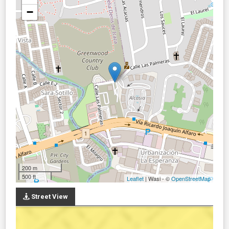
−
200 m
500 ft
Leaflet
| Wasi - ©
OpenStreetMap
Street View