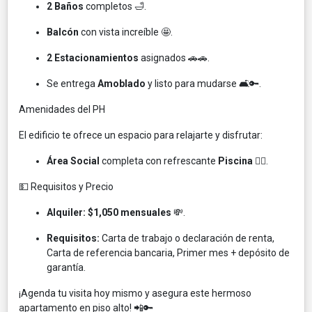
2 Baños
completos 🛁.
Balcón
con vista increíble 🤩.
2 Estacionamientos
asignados 🚗🚗.
Se entrega
Amoblado
y listo para mudarse 🛋️🔑.
Amenidades del PH
El edificio te ofrece un espacio para relajarte y disfrutar:
Área Social
completa con refrescante
Piscina
🏊‍♀️.
💵 Requisitos y Precio
Alquiler:
$1,050 mensuales
💸.
Requisitos:
Carta de trabajo o declaración de renta,
Carta de referencia bancaria, Primer mes + depósito de
garantía.
¡Agenda tu visita hoy mismo y asegura este hermoso
apartamento en piso alto! 📲🔑