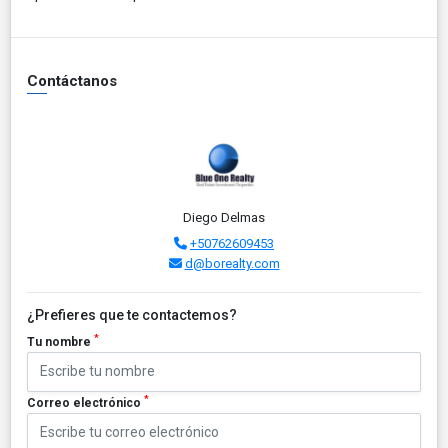
Contáctanos
Diego Delmas
+50762609453
d@borealty.com
¿Prefieres que te contactemos?
*
Tu nombre
*
Correo electrónico