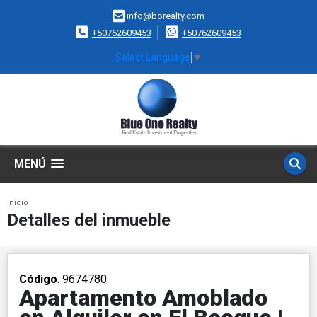
info@borealty.com
+50762609453
+50762609453
Select Language
▼
MENÚ
Inicio
Detalles del inmueble
Código
. 9674780
Apartamento Amoblado