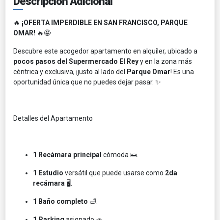
Descripción Adicional
🔥
¡OFERTA IMPERDIBLE EN SAN FRANCISCO, PARQUE
OMAR!
🔥🤩
Descubre este acogedor apartamento en alquiler, ubicado a
pocos pasos del Supermercado El Rey
y en la zona más
céntrica y exclusiva, ¡justo al lado del
Parque Omar
! Es una
oportunidad única que no puedes dejar pasar. ✨
Detalles del Apartamento
1 Recámara principal
cómoda 🛌.
1 Estudio
versátil que puede usarse como
2da
recámara
🖥️.
1 Baño completo
🛁.
1 Parking
asignado 🚗.