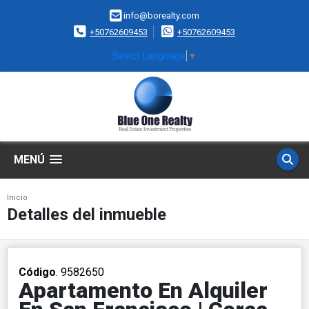
info@borealty.com
+50762609453
+50762609453
Select Language
▼
MENÚ
Inicio
Detalles del inmueble
Código
. 9582650
Apartamento En Alquiler