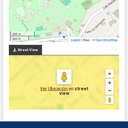
200 m
500 ft
Leaflet
| Wasi - ©
OpenStreetMap
Street View
Ver Ubicación
en
street
view