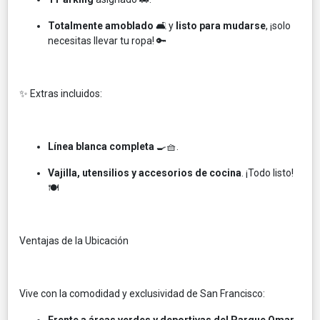
Totalmente amoblado
🛋️ y
listo para mudarse
, ¡solo
necesitas llevar tu ropa! 🔑
✨ Extras incluidos:
Línea blanca completa
🍳🧺.
Vajilla, utensilios y accesorios de cocina
. ¡Todo listo!
🍽️
Ventajas de la Ubicación
Vive con la comodidad y exclusividad de San Francisco:
Frente a áreas verdes y deportivas del Parque Omar