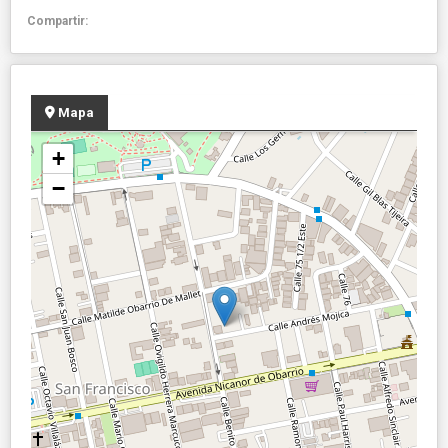
Compartir:
Mapa
+
−