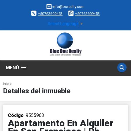
info@borealty.com
+50762609453
+50762609453
Select Language
▼
MENÚ
Inicio
Detalles del inmueble
Código
. 9555963
Apartamento En Alquiler