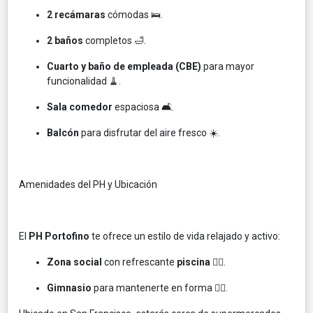
2 recámaras
cómodas 🛌.
2 baños
completos 🛁.
Cuarto y baño de empleada (CBE)
para mayor
funcionalidad 🧹.
Sala comedor
espaciosa 🛋️.
Balcón
para disfrutar del aire fresco ☀️.
Amenidades del PH y Ubicación
El
PH Portofino
te ofrece un estilo de vida relajado y activo:
Zona social
con refrescante
piscina
🏊‍♀️.
Gimnasio
para mantenerte en forma 🏋️‍♀️.