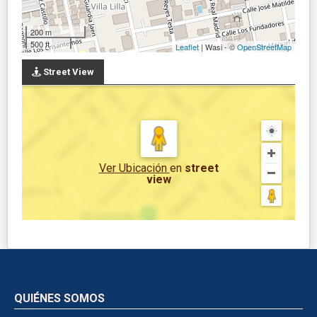
200 m
500 ft
Leaflet
| Wasi - ©
OpenStreetMap
Street View
Ver Ubicación
en
street
view
QUIÉNES SOMOS