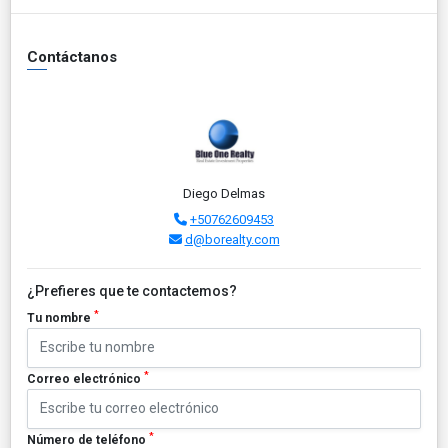
Contáctanos
Diego Delmas
+50762609453
d@borealty.com
¿Prefieres que te contactemos?
*
Tu nombre
*
Correo electrónico
*
Número de teléfono