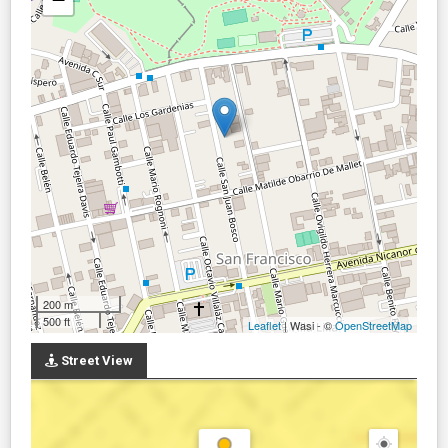
200 m
500 ft
Leaflet
| Wasi - ©
OpenStreetMap
Street View