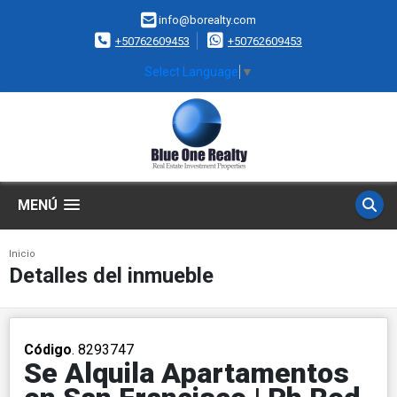
info@borealty.com
+50762609453
+50762609453
Select Language
▼
MENÚ
Inicio
Detalles del inmueble
Código
. 8293747
Se Alquila Apartamentos