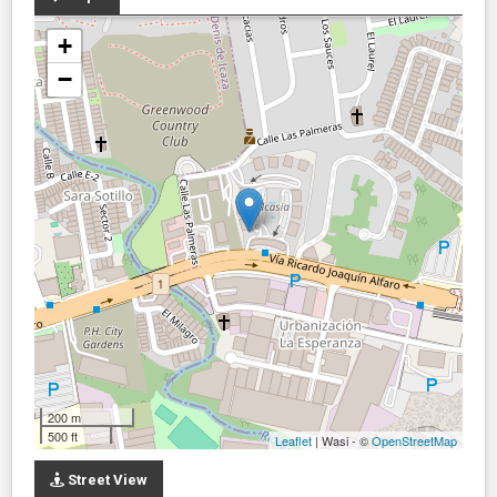
+
−
200 m
500 ft
Leaflet
| Wasi - ©
OpenStreetMap
Street View