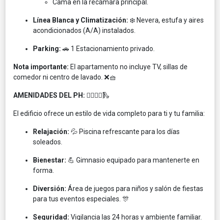
Cama en la recámara principal.
Línea Blanca y Climatización:
❄️ Nevera, estufa y aires
acondicionados (A/A) instalados.
Parking:
🚗 1 Estacionamiento privado.
Nota importante:
El apartamento no incluye TV, sillas de
comedor ni centro de lavado. ❌🧺
AMENIDADES DEL PH:
🏊‍♂️🏋️‍♀️🛝
El edificio ofrece un estilo de vida completo para ti y tu familia:
Relajación:
💦 Piscina refrescante para los días
soleados.
Bienestar:
💪 Gimnasio equipado para mantenerte en
forma.
Diversión:
Área de juegos para niños y salón de fiestas
para tus eventos especiales. 🎊
Seguridad:
Vigilancia las 24 horas y ambiente familiar.