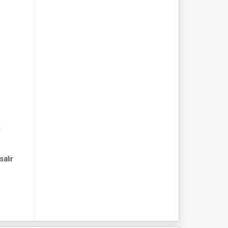
4
salir