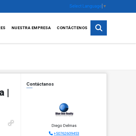
Select Language
▼
RES
NUESTRA EMPRESA
CONTÁCTENOS
Contáctanos
 |
Diego Delmas
+50762609453