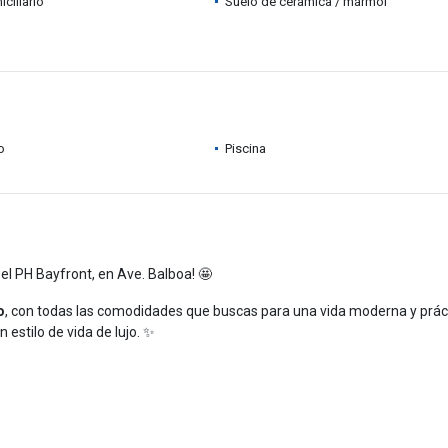
ciliario
Suelo de cerámica / mármol
o
Piscina
 el PH Bayfront, en Ave. Balboa! 🤩
o
, con todas las comodidades que buscas para una vida moderna y práct
 estilo de vida de lujo. ✨