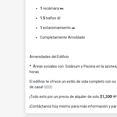
1
recámara 🛌
1.5
baños 🛀
1
estacionamiento 🚗
Completamente Amoblado
Amenidades del Edificio
* Áreas sociales con: Solárium y Piscina en la azotea
horas.
El edificio te ofrece un estilo de vida completo con su
de casa! 👮‍♂️🏊‍♀️
¡Todo esto por un precio de alquiler de solo
$1,200
! 💸
¡Contáctanos hoy mismo para más información y para 