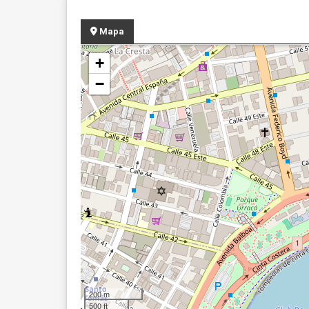
Mapa
+
−
200 m
500 ft