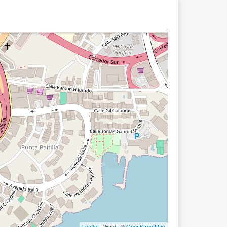
Leaflet
| Wasi - ©
OpenStreetMap