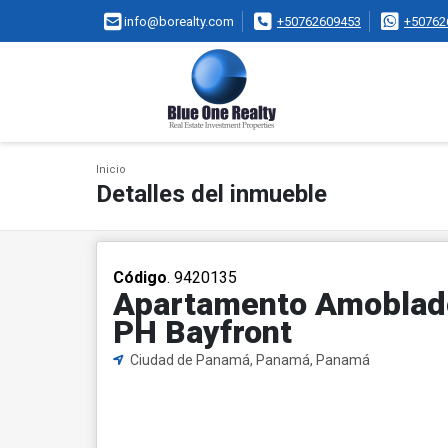
info@borealty.com
+50762609453
+50762
Inicio
Detalles del inmueble
Código
. 9420135
Apartamento Amoblado 
PH Bayfront
Ciudad de Panamá, Panamá, Panamá