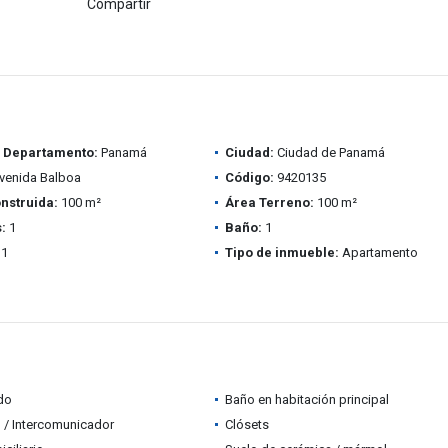
Compartir
/ Departamento:
Panamá
Ciudad:
Ciudad de Panamá
venida Balboa
Código:
9420135
nstruida:
100 m²
Área Terreno:
100 m²
:
1
Baño:
1
1
Tipo de inmueble:
Apartamento
do
Baño en habitación principal
 / Intercomunicador
Clósets