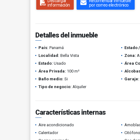
Descargar
Recomendar inmueble
información
por correo electrónico
Detalles del inmueble
País:
Panamá
Estado 
Localidad:
Bella Vista
Zona:
A
Estado:
Usado
Área Co
Área Privada:
100 m²
Alcobas
Baño medio:
Si
Garaje:
Tipo de negocio:
Alquiler
Características internas
Aire acondicionado
Amobla
Calentador
Citófono